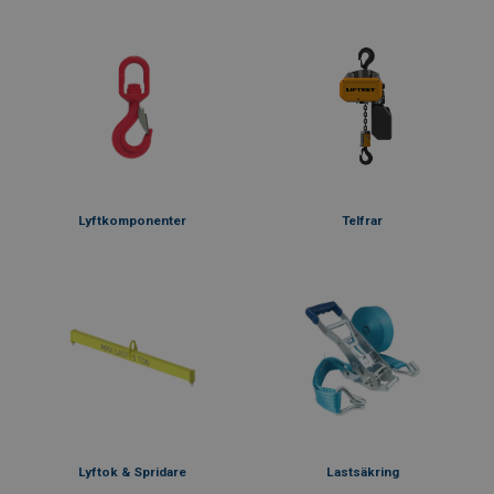
Lyftkomponenter
Telfrar
Lyftok & Spridare
Lastsäkring