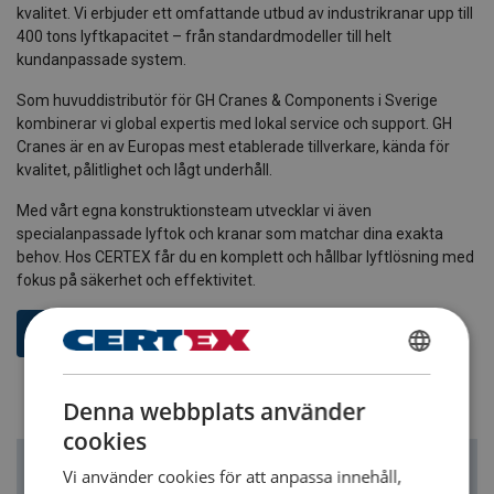
kvalitet. Vi erbjuder ett omfattande utbud av industrikranar upp till
400 tons lyftkapacitet – från standardmodeller till helt
kundanpassade system.
Som huvuddistributör för GH Cranes & Components i Sverige
kombinerar vi global expertis med lokal service och support. GH
Cranes är en av Europas mest etablerade tillverkare, kända för
kvalitet, pålitlighet och lågt underhåll.
Med vårt egna konstruktionsteam utvecklar vi även
specialanpassade lyftok och kranar som matchar dina exakta
behov. Hos CERTEX får du en komplett och hållbar lyftlösning med
fokus på säkerhet och effektivitet.
Läs mer om våra kranar
SWEDISH
Denna webbplats använder
ENGLISH TRANSLATION
cookies
Vi använder cookies för att anpassa innehåll,