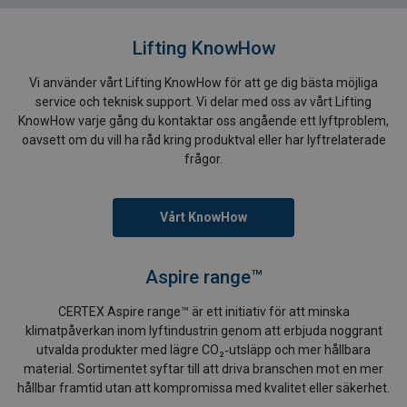
Lifting KnowHow
Vi använder vårt Lifting KnowHow för att ge dig bästa möjliga
service och teknisk support. Vi delar med oss av vårt Lifting
KnowHow varje gång du kontaktar oss angående ett lyftproblem,
oavsett om du vill ha råd kring produktval eller har lyftrelaterade
frågor.
Vårt KnowHow
Aspire range™
CERTEX Aspire range™ är ett initiativ för att minska
klimatpåverkan inom lyftindustrin genom att erbjuda noggrant
utvalda produkter med lägre CO₂‑utsläpp och mer hållbara
material. Sortimentet syftar till att driva branschen mot en mer
hållbar framtid utan att kompromissa med kvalitet eller säkerhet.