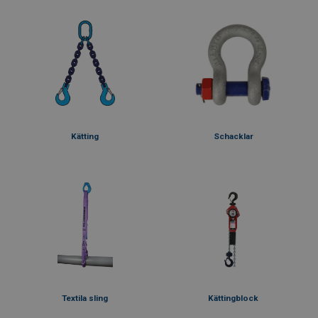
Kätting
Schacklar
Textila sling
Kättingblock