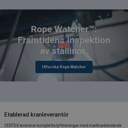
Rope Watcher™:
Framtidens inspektion
av stållinor
Utforska Rope Watcher
Etablerad kranleverantör
CERTEX levererar kompletta lyftlösningar med marknadsledande