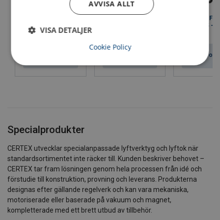
AVVISA ALLT
Mobil
Eltelfer LIFT
Väggsvängkran
pelarsvängkran
STAR 125 – 6
PRAKTIKUS PW
VISA DETALJER
MOBILUS MOB
180° rotation
kg - 400V
360° rotation
Cookie Policy
Se produkt
Se produ
Se produkt
Specialprodukter
CERTEX utvecklar specialanpassade lyftverktyg och lyftok när
standardsortimentet inte räcker till. Kunden beskriver behovet –
CERTEX tar fram lösningen genom hela processen från idé och
förstudie till konstruktion, provning och leverans. Produkterna
designas efter gällande regelverk och kan vara mekaniska,
motoriserade eller baserade på vakuum och magnet,
kompletterade med ett brett utbud av tillbehör.