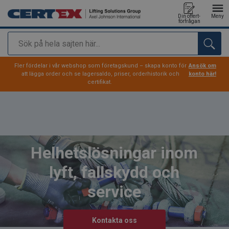
Din offert-
Meny
förfrågan
Sök
tillagd i varukorg
Fler fördelar i vår webshop som företagskund – skapa konto för
Ansök om
att lägga order och se lagersaldo, priser, orderhistorik och
konto här!
certifikat.
Helhetslösningar inom
lyft, fallskydd och
service
Kontakta oss