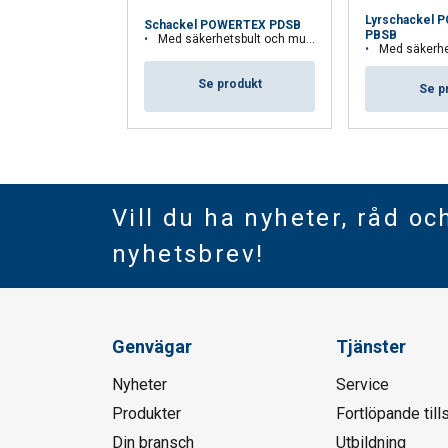
Lyrschackel 
Schackel POWERTEX PDSB
PBSB
Med säkerhetsbult och mutter med saxsprint i rostfritt stål
Med säkerhetsbult och mutte
Se produkt
Se p
Vill du ha nyheter, råd oc
nyhetsbrev!
Genvägar
Tjänster
Nyheter
Service
Produkter
Fortlöpande till
Din bransch
Utbildning