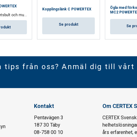
POWERTEX
Ögla med förko
Kopplingslänk C POWERTEX
MC2 POWERTE
r med saxsprint i rostfritt stål
Se produkt
Se pr
rodukt
h tips från oss? Anmäl dig till vårt
Kontakt
Om CERTEX S
Pentavägen 3
CERTEX Svenska 
187 30 Täby
helhetslösningar
syn
08-758 00 10
års erfarenhet, 