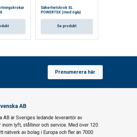
rtningskrokar
Säkerhetskrok SL
Gripkrok GH P
X
POWERTEX (med ögla)
(med ögla) - kla
odukt
Se produkt
Se pro
Prenumerera här
venska AB
AB är Sveriges ledande leverantör av
 inom lyft, stållinor och service. Med över 120
ett nätverk av bolag i Europa och fler än 7000