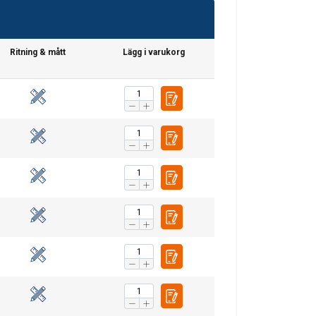
Ritning & mått
Lägg i varukorg
SWEDISH
ENGLISH TRANSLATION
. Vi delar också
ers som kan
r samlat in från din
Oklassificerade
CEPTERA ALLA