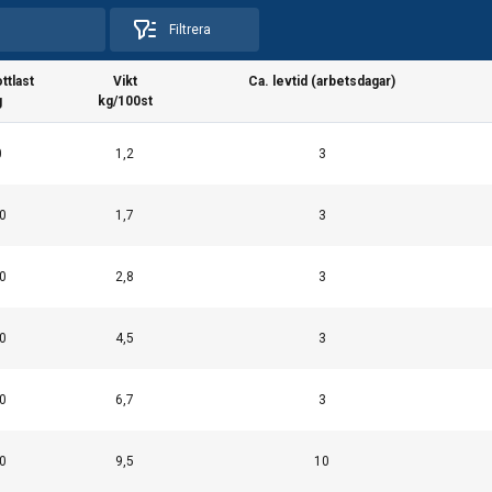
Filtrera
ttlast
Vikt
Ca. levtid (arbetsdagar)
g
kg/100st
0
1,2
3
ats använder cookies
0
1,7
3
ör att anpassa innehåll, annonser och för att analysera vår trafik
användning av vår webbplats med våra reklam- och analyspartn
0
2,8
3
nnan information som du har tillhandahållit dem eller som de ha
tjänster.
Integritetspolicy
0
4,5
3
Prestanda
Inriktning
Funktioner
0
6,7
3
0
9,5
10
AVVISA ALLT
AC