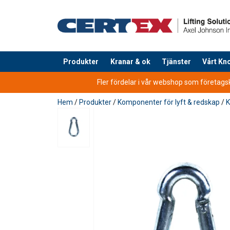
Produkter
Kranar & ok
Tjänster
Vårt K
tillagd i varukorg
Fler fördelar i vår webshop som företagsku
Hem
/
Produkter
/
Komponenter för lyft & redskap
/
K