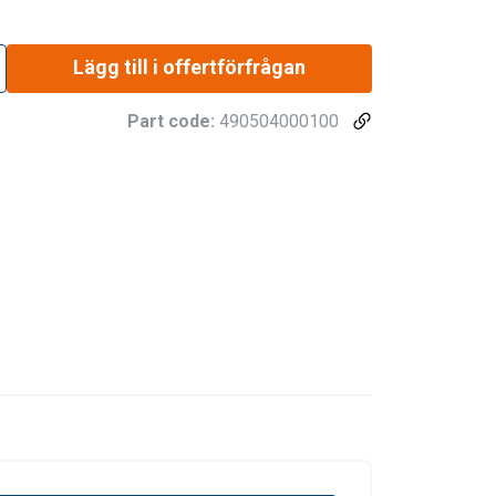
Lägg till i offertförfrågan
Part code:
490504000100