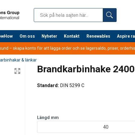
nowHow
Om oss
Nyheter
Kontakt
Renewables
Aspire r
nd – skapa konto för att lägga order och se lagersaldo, priser, orderhist
arbinhakar & länkar
Brandkarbinhake 2400
Standard:
DIN 5299 C
Längd
mm
40