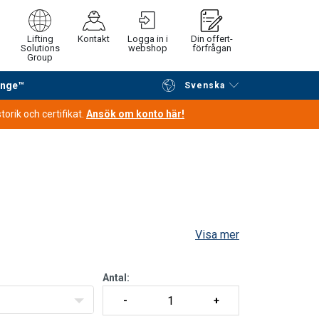
Lifting
Kontakt
Logga in i
Din offert-
Solutions
webshop
förfrågan
Group
ange™
Svenska
Fortsätt handla
Gå till kassan
orik och certifikat.
Ansök om konto här!
Visa mer
Antal: