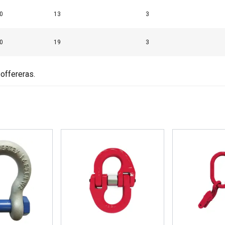
0
13
3
Cookie Policy
0
19
3
offereras.