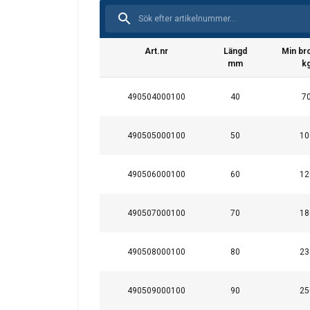
Art.nr
Längd
Min bro
mm
k
490504000100
40
7
Denna webbpl
490505000100
50
10
Vi använder cookies f
information om din 
490506000100
60
12
kombinera den med a
användning av deras 
490507000100
70
18
Strikt nödvändigt
490508000100
80
23
490509000100
90
25
VISA DETALJER