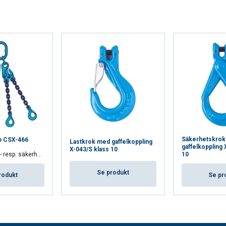
Säkerhetskro
p CSX-466
Lastkrok med gaffelkoppling
gaffelkoppling 
X-043/S klass 10
esp. säkerhetskrok
10
Se produkt
rodukt
Se pr