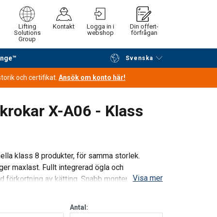
Lifting
Kontakt
Logga in i
Din offert-
Solutions
webshop
förfrågan
Group
ange™
Svenska
Fortsätt handla
Gå till kassan
orik och certifikat.
Ansök om konto här!
krokar X-A06 - Klass
nella klass 8 produkter, för samma storlek.
ger maxlast. Fullt integrerad ögla och
Visa mer
id förkortning av kätting. Snabb montering.
Antal: