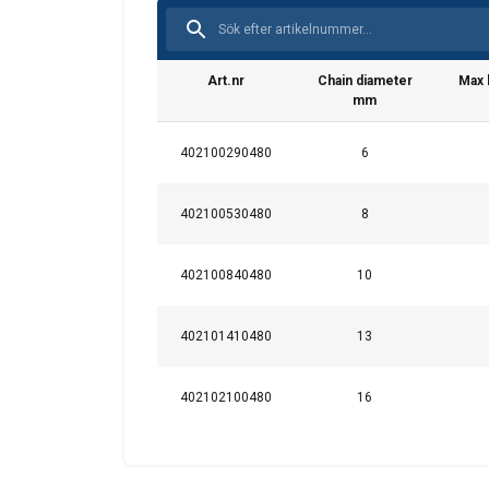
Art.nr
Chain diameter
Max 
Denna webbpl
mm
Vi använder cookies f
402100290480
6
information om din 
kombinera den med a
användning av deras 
402100530480
8
Strikt nödvändigt
402100840480
10
402101410480
13
VISA DETALJER
402102100480
16