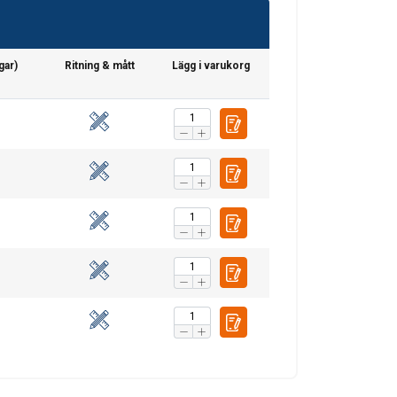
SWEDISH
gar)
Ritning & mått
Lägg i varukorg
ENGLISH TRANSLATION
. Vi delar också
ers som kan
r samlat in från din
Oklassificerade
CEPTERA ALLA