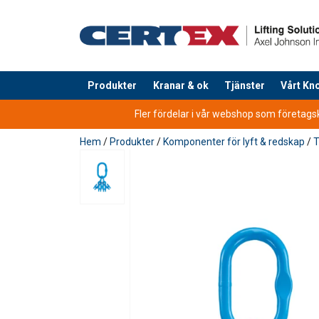
Produkter
Kranar & ok
Tjänster
Vårt K
tillagd i varukorg
Fler fördelar i vår webshop som företagsku
Hem
/
Produkter
/
Komponenter för lyft & redskap
/
T
Material:
Märkning:
Arbetstemperatur:
Ytbehandling: