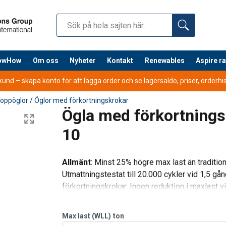
nowHow
Om oss
Nyheter
Kontakt
Renewables
Aspire r
nd – skapa konto för att lägga order och se lagersaldo, priser, orderhist
oppöglor
/
Öglor med förkortningskrokar
Ögla med förkortnings
10
Allmänt
: Minst 25% högre max last än traditio
Utmattningstestat till 20.000 cykler vid 1,5 gån
förkortningskrokar. Ingen reduktion i maxlast v
Lättviktssystem. Kostna
Max last (WLL)
ton