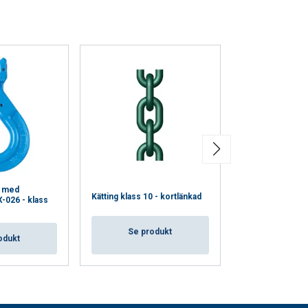
k med
Kätting klass 10 - kortlänkad
Ögla X-006 - Kla
X-026 - klass
Se produkt
Se pro
odukt