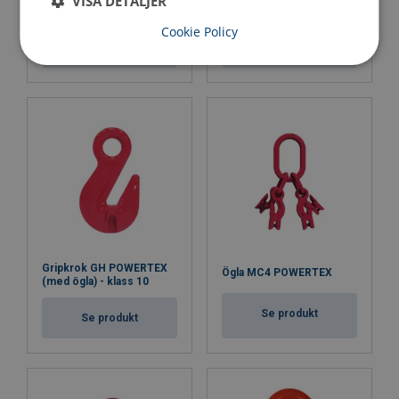
VISA DETALJER
POWERTEX
POWERTEX
Cookie Policy
Se produkt
Se produkt
Gripkrok GH POWERTEX
Ögla MC4 POWERTEX
(med ögla) - klass 10
Se produkt
Se produkt