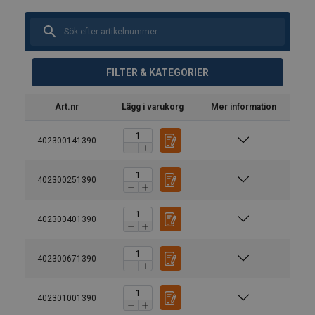
FILTER & KATEGORIER
Art.nr
Lägg i varukorg
Mer information
402300141390
402300251390
402300401390
402300671390
402301001390