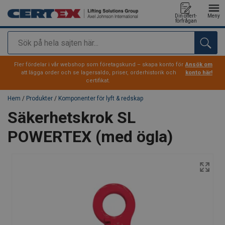
Din offert-
Meny
förfrågan
Sök
tillagd i varukorg
Fler fördelar i vår webshop som företagskund – skapa konto för
Ansök om
att lägga order och se lagersaldo, priser, orderhistorik och
konto här!
certifikat.
Hem
/
Produkter
/
Komponenter för lyft & redskap
Säkerhetskrok SL
POWERTEX (med ögla)