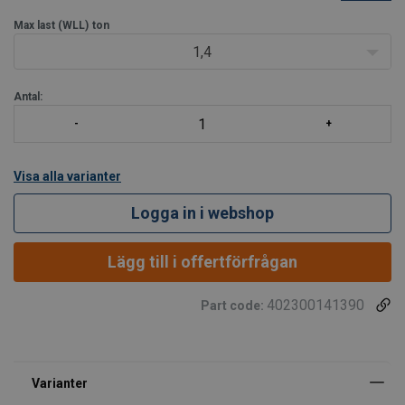
kan öppnas genom att trycka på spärren på baksidan av kroken.
Spärren kan inte tas bort.
Max last (WLL)
ton
1,4
Finns tillgänglig för
Antal:
Visa alla varianter
Logga in i webshop
Lägg till i offertförfrågan
402300141390
Part code: