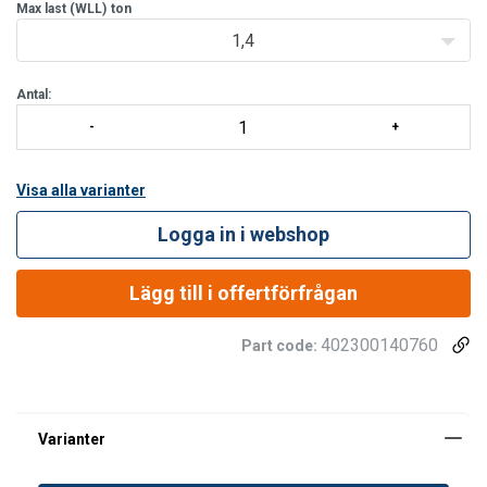
certifikat för varje tillverkad batch. Utmattningstestad i 20 000
Max last (WLL)
ton
cykler med 1,5 gånger maxlasten.
1,4
Antal:
Visa alla varianter
Logga in i webshop
Lägg till i offertförfrågan
402300140760
Part code: