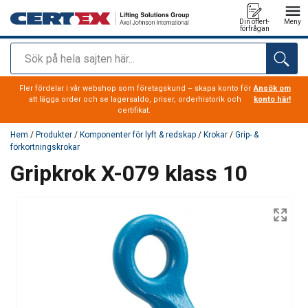
Din offert-
Meny
förfrågan
Sök
tillagd i varukorg
Fler fördelar i vår webshop som företagskund – skapa konto för
Ansök om
att lägga order och se lagersaldo, priser, orderhistorik och
konto här!
certifikat.
Hem
/
Produkter
/
Komponenter för lyft & redskap
/
Krokar
/
Grip- &
förkortningskrokar
Gripkrok X-079 klass 10