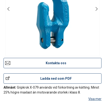
Kontakta oss
Ladda ned som PDF
Allmänt
: Gripkrok X-079 används vid förkortning av kätting. Minst
25% högre maxlast än motsvarande storlek i klass 8.
Visa mer
Provbelastning:
Provbelastad 2,5 gånger maxlasten med