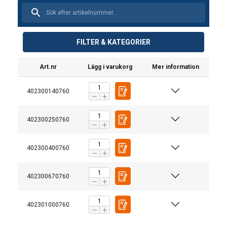
FILTER & KATEGORIER
Art.nr
Lägg i varukorg
Mer information
402300140760
402300250760
Material:
Märkning:
402300400760
Arbetstemperatur:
402300670760
Ytbehandling:
Standard:
402301000760
Säkerhetsfaktor:
Klass: