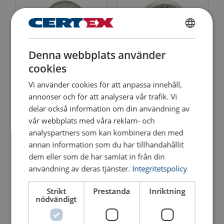
SWEDISH
Denna webbplats använder
ENGLISH TRANSLATION
cookies
Vi använder cookies för att anpassa innehåll,
Schackel POWERTEX
Lyrschackel POWERTEX
PDSB
PBSB
annonser och för att analysera vår trafik. Vi
Med säkerhetsbult och mutter med saxsprint i rostfritt stål
Med säkerhetsbult och mutter med saxsprint i rostfritt stål
delar också information om din användning av
vår webbplats med våra reklam- och
Se produkt
Se produkt
analyspartners som kan kombinera den med
annan information som du har tillhandahållit
dem eller som de har samlat in från din
användning av deras tjänster.
Integritetspolicy
Strikt
Prestanda
Inriktning
nödvändigt