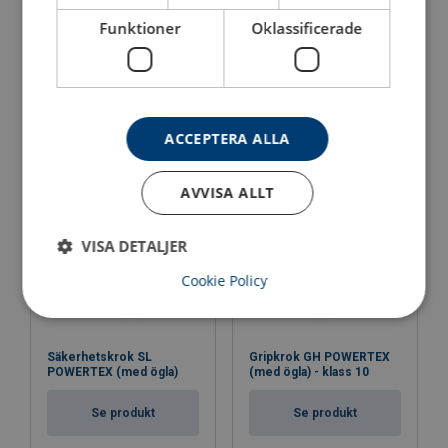
Funktioner
Oklassificerade
Ögla med
Kopplingslänk C
förkortningskrokar MC2
POWERTEX
POWERTEX
Se produkt
Se produkt
ACCEPTERA ALLA
AVVISA ALLT
VISA DETALJER
Cookie Policy
Säkerhetskrok SL
Gripkrok GH POWERTEX
POWERTEX (med ögla)
(med ögla) - klass 10
Se produkt
Se produkt