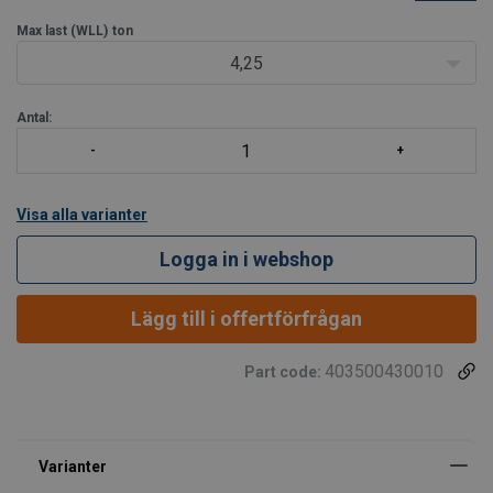
användas i situationer där lyftvinkeln är upp till 60 grader. För att
förbättra hållbarheten är
Max last (WLL)
ton
4,25
Antal:
Visa alla varianter
Logga in i webshop
Lägg till i offertförfrågan
403500430010
Part code: