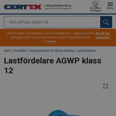
Din offert-
Meny
förfrågan
Sök
tillagd i varukorg
Fler fördelar i vår webshop som företagskund – skapa konto för
Ansök om
att lägga order och se lagersaldo, priser, orderhistorik och
konto här!
certifikat.
Hem
/
Produkter
/
Komponenter för lyft & redskap
/
Lastfördelare
Lastfördelare AGWP klass
12