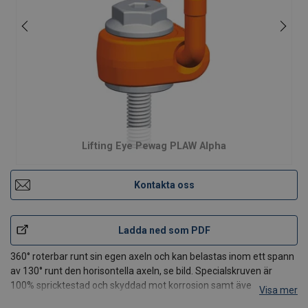
Lifting Eye Pewag PLAW Alpha
Kontakta oss
Ladda ned som PDF
360° roterbar runt sin egen axeln och kan belastas inom ett spann
av 130° runt den horisontella axeln, se bild. Specialskruven är
100% spricktestad och skyddad mot korrosion samt även
Visa mer
tillgänglig med anpassade längder. En patenterad fjäder i öglan