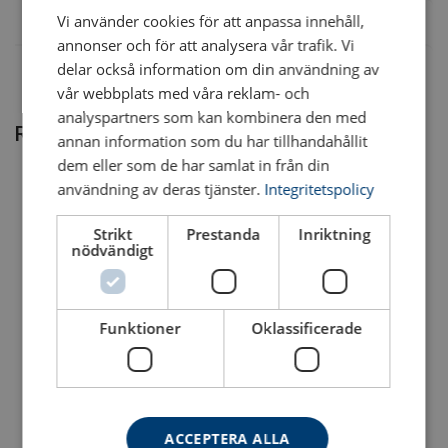
t
Vi använder cookies för att anpassa innehåll,
Märkning:
annonser och för att analysera vår trafik. Vi
PLAW
M10
70
0,63
0,63
1
0,63 t
delar också information om din användning av
Ytbehandling:
Standard:
vår webbplats med våra reklam- och
PLAW 1 t
M12
120
1
1
med undantag för klass/WLL (maxlast).
analyspartners som kan kombinera den med
Relaterade produkter
Varning:
annan information som du har tillhandahållit
PLAW 1,5
M16
150
1,5
1,5
t
dem eller som de har samlat in från din
användning av deras tjänster.
Integritetspolicy
PLAW 2,5
M20
170
2,5
2,5
Säkerhetsfaktor:
t
Strikt
Prestanda
Inriktning
nödvändigt
PLAW 4 t
M24
400
4
4
PLAW 6 t
M30
500
6
6
Funktioner
Oklassificerade
PLAW 7 t*
M36
800
7
7
Lyftögla 8-211
Lyftögla 8-231
PLAW 8 t
Lyftöglan roterar 360° och kan lutas 90°. Klass 10.
M36
800
Roterar 360° och kan vinklas i 180°. Klass 10.
8
8
PLAW 10 t
M42
1500
10
10
Se produkt
Se produkt
ACCEPTERA ALLA
PLAW 15 t
M42
1500
15
15