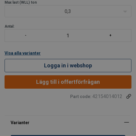
gör att den kan positioneras i önskad vink
Max last (WLL)
ton
0,3
Antal:
Visa alla varianter
Logga in i webshop
Lägg till i offertförfrågan
42154014012
Part code: