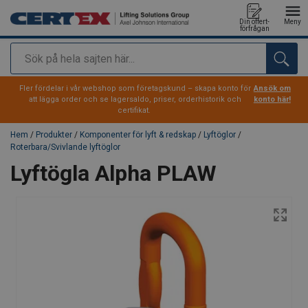
Din offert-
Meny
förfrågan
Sök
tillagd i varukorg
Fler fördelar i vår webshop som företagskund – skapa konto för
Ansök om
att lägga order och se lagersaldo, priser, orderhistorik och
konto här!
certifikat.
Hem
/
Produkter
/
Komponenter för lyft & redskap
/
Lyftöglor
/
Roterbara/Svivlande lyftöglor
Lyftögla Alpha PLAW