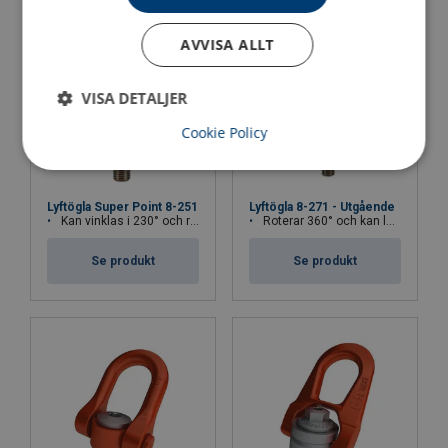
PLAW 20 t
M48
2000
20
20
AVVISA ALLT
VISA DETALJER
Cookie Policy
Lyftögla Super Point 8-251
Lyftögla 8-271 - Utgående
Kan vinklas i 230° och rotera 360°, även rotation under last.
Roterar 360° och kan lutas 180°.
Se produkt
Se produkt