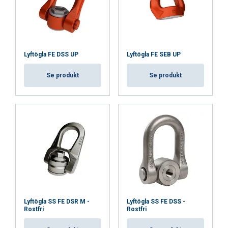
annan information som du har tillhandahållit
dem eller som de har samlat in från din
användning av deras tjänster.
Integritetspolicy
Strikt
Prestanda
Inriktning
Lyftögla FE DSS UP
Lyftögla FE SEB UP
nödvändigt
Se produkt
Se produkt
Funktioner
Oklassificerade
ACCEPTERA ALLA
AVVISA ALLT
Lyftögla SS FE DSR M -
Lyftögla SS FE DSS -
Rostfri
Rostfri
VISA DETALJER