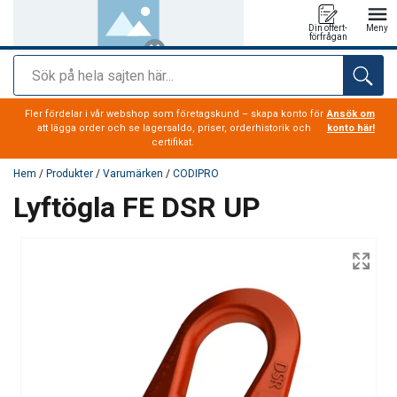
Din offert-
Meny
förfrågan
Sök
tillagd i varukorg
Fler fördelar i vår webshop som företagskund – skapa konto för
Ansök om
att lägga order och se lagersaldo, priser, orderhistorik och
konto här!
certifikat.
Hem
/
Produkter
/
Varumärken
/
CODIPRO
Lyftögla FE DSR UP