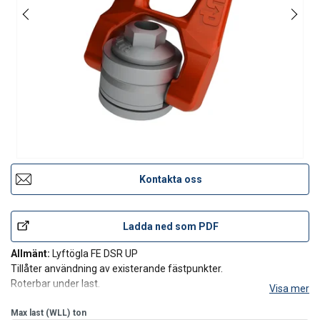
Kontakta oss
Ladda ned som PDF
Allmänt:
Lyftögla FE DSR UP
Tillåter användning av existerande fästpunkter.
Roterbar under last.
Visa mer
Vid behov kan produkten certifieras för surrning.
Max last (WLL)
ton