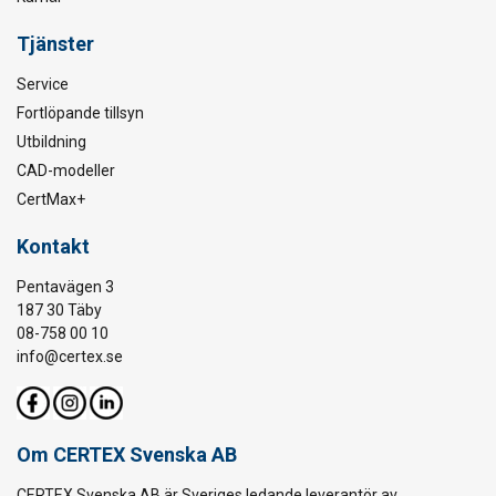
Tjänster
Service
Fortlöpande tillsyn
Utbildning
CAD-modeller
CertMax+
Kontakt
Pentavägen 3
187 30 Täby
08-758 00 10
info@certex.se
Om CERTEX Svenska AB
CERTEX Svenska AB är Sveriges ledande leverantör av