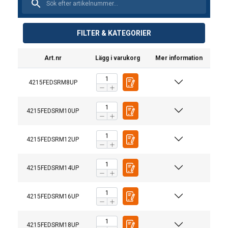
FILTER & KATEGORIER
Art.nr
Lägg i varukorg
Mer information
4215FEDSRM8UP
4215FEDSRM10UP
4215FEDSRM12UP
4215FEDSRM14UP
4215FEDSRM16UP
Material:
Märkning:
Bruksanvisning
4215FEDSRM18UP