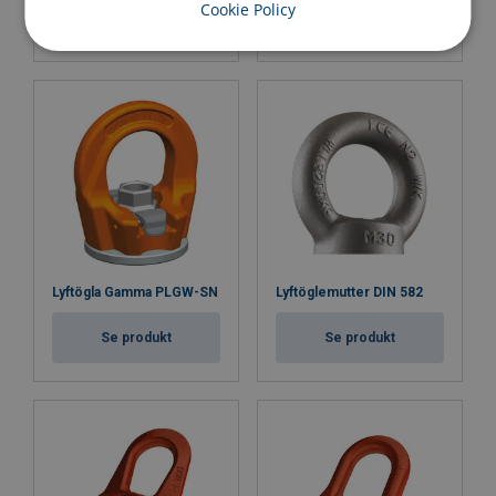
Cookie Policy
Se produkt
Se produkt
Lyftögla Gamma PLGW-SN
Lyftöglemutter DIN 582
Se produkt
Se produkt