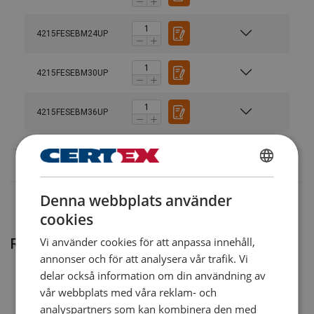
Codipro-Swivel-Lifting-Rings-Instruction-Manual-ML-
4215FESEBM24UP
11.2024.pdf
Standard:
4215FESEBM30UP
med undantag för klass/WLL (maxlast).
Legala dokument
Säkerhetsfaktor:
4215FESEBM36UP
Codipro-Female-Swivel-Eye-Bolt-FE-SEB-UP-DoC-
ML-202509.pdf
SWEDISH
Denna webbplats använder
ENGLISH TRANSLATION
cookies
Vi använder cookies för att anpassa innehåll,
Relaterade produkter
annonser och för att analysera vår trafik. Vi
delar också information om din användning av
vår webbplats med våra reklam- och
analyspartners som kan kombinera den med