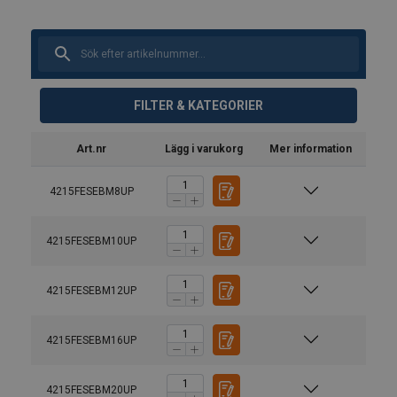
FILTER & KATEGORIER
Art.nr
Lägg i varukorg
Mer information
4215FESEBM8UP
4215FESEBM10UP
4215FESEBM12UP
4215FESEBM16UP
Material:
Märkning:
4215FESEBM20UP
Bruksanvisning