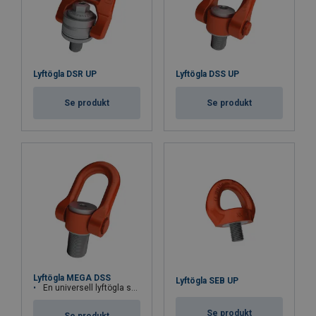
Lyftögla DSR UP
Lyftögla DSS UP
Se produkt
Se produkt
Lyftögla MEGA DSS
Lyftögla SEB UP
En universell lyftögla som kan rotera under lyft. För last upp till 48 ton.
Se produkt