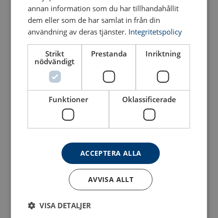
annan information som du har tillhandahållit
dem eller som de har samlat in från din
användning av deras tjänster.
Integritetspolicy
Strikt
Prestanda
Inriktning
Lyftögla FE DSS UP
Lyftögla FE DSR UP
nödvändigt
Se produkt
Se produkt
Funktioner
Oklassificerade
ACCEPTERA ALLA
AVVISA ALLT
Lyftögla SS FE DSS -
Lyftögla SS FE DSR M -
VISA DETALJER
Rostfri
Rostfri