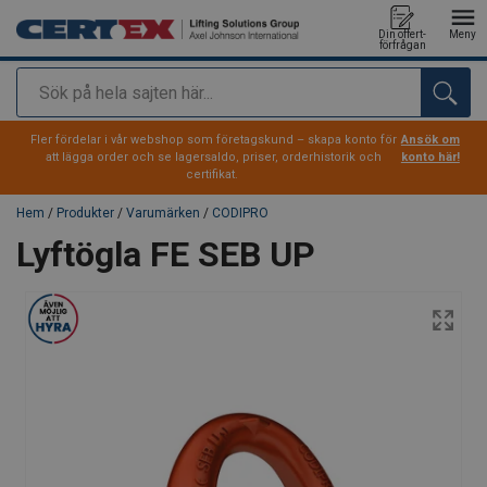
Din offert-
Meny
förfrågan
Sök
tillagd i varukorg
Fler fördelar i vår webshop som företagskund – skapa konto för
Ansök om
att lägga order och se lagersaldo, priser, orderhistorik och
konto här!
certifikat.
Hem
/
Produkter
/
Varumärken
/
CODIPRO
Lyftögla FE SEB UP