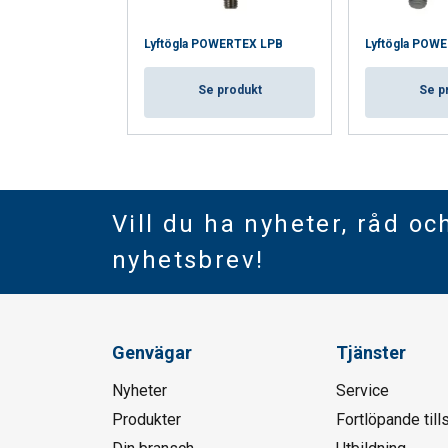
Lyftögla POWERTEX LPB
Lyftögla POW
Se produkt
Se p
Vill du ha nyheter, råd oc
nyhetsbrev!
Genvägar
Tjänster
Nyheter
Service
Produkter
Fortlöpande till