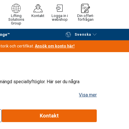
Lifting
Kontakt
Logga in i
Din offert-
Solutions
webshop
förfrågan
Group
ange™
Svenska
Fortsätt handla
Gå till kassan
orik och certifikat.
Ansök om konto här!
mängd speciallyftöglor. Här ser du några
Visa mer
Kontakt