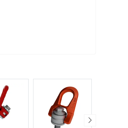
ers som kan
r samlat in från din
Oklassificerade
CEPTERA ALLA