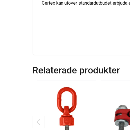
Certex kan utöver standardutbudet erbjuda 
information om din 
kombinera den med a
användning av deras 
Strikt nödvändigt
VISA DETALJER
Relaterade produkter