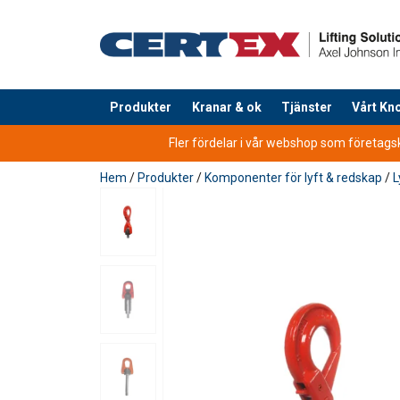
Produkter
Kranar & ok
Tjänster
Vårt K
tillagd i varukorg
Fler fördelar i vår webshop som företagsku
Hem
/
Produkter
/
Komponenter för lyft & redskap
/
L