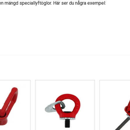
en mängd speciallyftöglor. Här ser du några exempel:
användning av vår webbplats med våra reklam- och analyspartn
nnan information som du har tillhandahållit dem eller som de ha
tjänster.
Integritetspolicy
Prestanda
Inriktning
Funktioner
AVVISA ALLT
AC
Cookie Policy