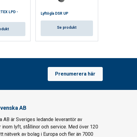
RTEX LPD -
Lyftögla DSR UP
Lyftögla DSS UP
Se produkt
Se pro
odukt
Prenumerera här
venska AB
AB är Sveriges ledande leverantör av
 inom lyft, stållinor och service. Med över 120
ett nätverk av bolag i Europa och fler än 7000