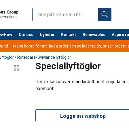
nowHow
Om oss
Nyheter
Kontakt
Renewables
Aspire r
nd – skapa konto för att lägga order och se lagersaldo, priser, orderhist
yftöglor
/
Roterbara/Svivlande lyftöglor
Speciallyftöglor
Certex kan utöver standardutbudet erbjuda en 
exempel:
Logga in i webshop