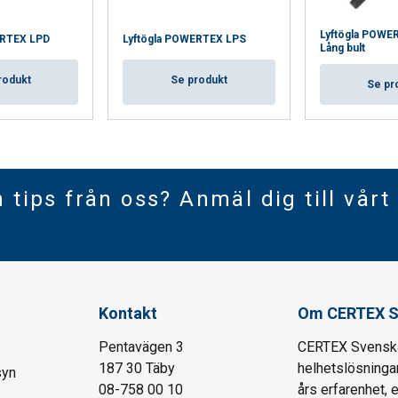
Lyftögla POWE
ERTEX LPD
Lyftögla POWERTEX LPS
Lång bult
rodukt
Se produkt
Se pr
h tips från oss? Anmäl dig till vårt
Kontakt
Om CERTEX S
Pentavägen 3
CERTEX Svenska 
187 30 Täby
helhetslösningar
syn
08-758 00 10
års erfarenhet, 