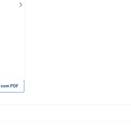
 som PDF
ats använder cookies
ör att anpassa innehåll, annonser och för att analysera vår trafik