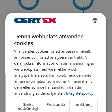
Är produkterna spårbara?
Ja, varje enhet har batchnummer för full spårbarhet.
Extra stor toppögla X-0080
Extra stor toppögla X-0081 -
Kan de användas i krävande miljöer?
Klass 10
Extra stor ögla
Ja, de är utvecklade för professionella och industriella lyft.
SWEDISH
Max last (WLL): 6.7 - 19 ton
Extra stor ögla
Klass: 10
Max last (WLL): 2.5 - 4 ton
Denna webbplats använder
ENGLISH TRANSLATION
Klass: 10
Komplettera med
cookies
CERTEX har ett stort sortiment av redskap och tillbehör.
Vi använder cookies för att anpassa innehåll,
Komplettera din extra stora ögla med
stållinor
,
kätting
eller
annonser och för att analysera vår trafik. Vi
Se produkt
Se produkt
textila rundsling
.
delar också information om din användning av
Service och underhåll
vår webbplats med våra reklam- och
analyspartners som kan kombinera den med
Lika viktigt som att man har rätt lyftlösning är även kontroll
annan information som du har tillhandahållit
och underhåll lika viktigt. Man behöver ha satt upp tydliga
dem eller som de har samlat in från din
rutiner för kontroll, där man kontrollerar bland annat slitage
användning av deras tjänster.
Integritetspolicy
och sprickbildning. Läs mer om vår service och inspektion
här
.
Strikt
Prestanda
Inriktning
nödvändigt