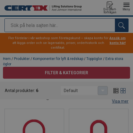
Din offert-
Meny
förfrågan
Sök
tillagd i varukorg
Fler fördelar i vår webshop som företagskund – skapa konto för
Ansök om
att lägga order och se lagersaldo, priser, orderhistorik och
konto här!
certifikat.
Hem
/
Produkter
/
Komponenter för lyft & redskap
/
Toppöglor
/
Extra stora
öglor
FILTER & KATEGORIER
Extra stora öglor
Antal produkter:
6
Default
Extra stora öglor för krankrokar
Visa mer
Här hittar du extra stora toppöglor i Klass 10, utvecklade för
säker montering på krankrokar
enligt bland annat DIN
15401 nr. 25 och DIN 15402 nr. 32.