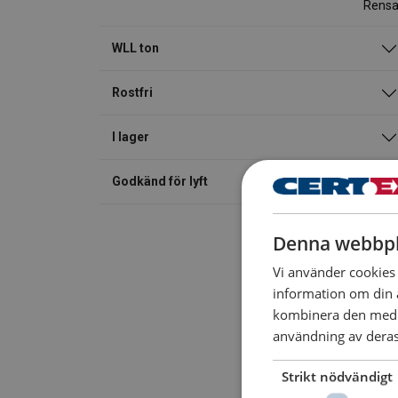
Rens
WLL ton
Rostfri
I lager
Godkänd för lyft
Denna webbpl
Vi använder cookies f
information om din 
kombinera den med a
användning av deras 
Strikt nödvändigt