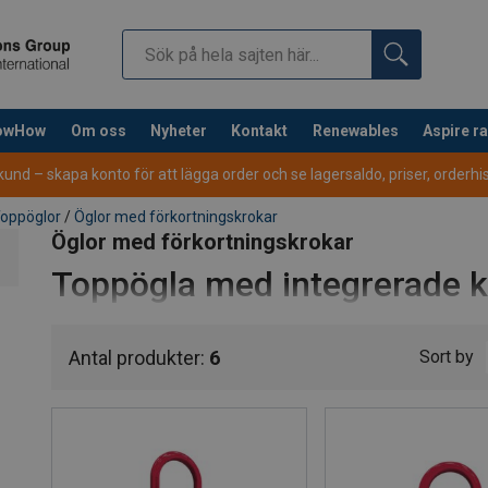
nowHow
Om oss
Nyheter
Kontakt
Renewables
Aspire r
nd – skapa konto för att lägga order och se lagersaldo, priser, orderhist
oppöglor
/
Öglor med förkortningskrokar
Öglor med förkortningskrokar
Toppögla med integrerade k
förkortningskrokar
Antal produkter:
6
Sort by
En flexibel och kostnadseffektiv lyftlösning där toppög
och förkortningskrokar. Konstruktionen gör det enkelt att
smidig hantering i vardagen.
Med säkerhetsklass 10, CE-märkning och certifiering erb