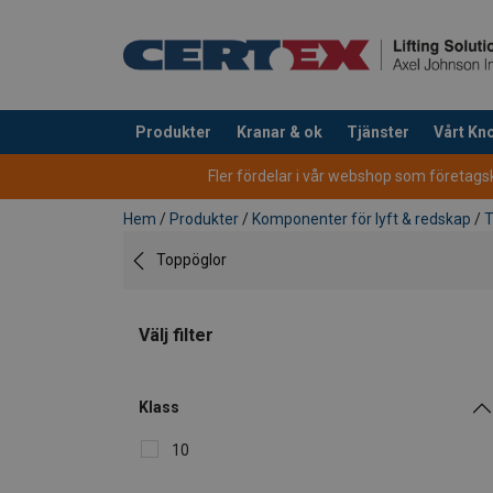
Produkter
Kranar & ok
Tjänster
Vårt K
tillagd i varukorg
Fler fördelar i vår webshop som företagsku
Hem
/
Produkter
/
Komponenter för lyft & redskap
/
T
Toppöglor
Välj filter
Klass
10