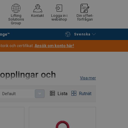
Lifting
Kontakt
Logga in i
Din offert-
Solutions
webshop
förfrågan
Group
ange™
Svenska
Fortsätt handla
Gå till kassan
orik och certifikat.
Ansök om konto här!
opplingar och
Visa mer
Lista
Rutnät
Default
la kombineras med 1–4 integrerade kopplingar
 anpassa längden efter applikation och ger
juder öglorna en trygg och effektiv användning.