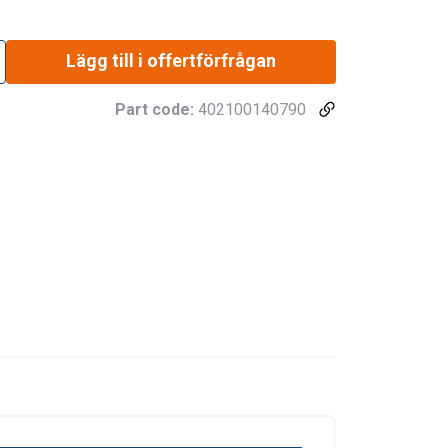
seffektiv montering av kättingredskap.
Lägg till i offertförfrågan
.
Part code:
402100140790
ngan klassas som Klass 8 i enlighet med EN