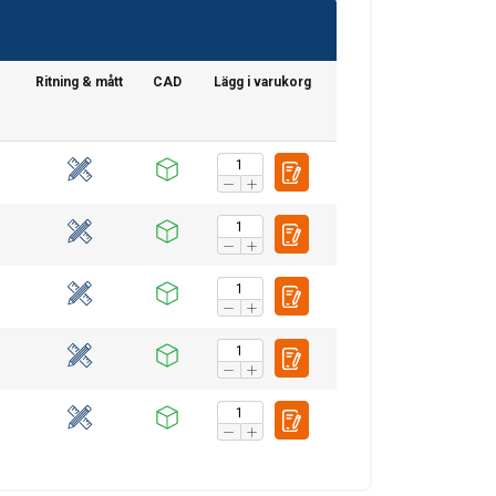
Ritning & mått
CAD
Lägg i varukorg
SWEDISH
ENGLISH TRANSLATION
. Vi delar också
ers som kan
r samlat in från din
Oklassificerade