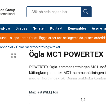
nowHow
Om oss
Nyheter
Kontakt
Renewables
Aspire r
nd – skapa konto för att lägga order och se lagersaldo, priser, orderhist
oppöglor
/
Öglor med förkortningskrokar
Ögla MC1 POWERTEX
POWERTEX Ögla-sammansättningen MC1 ingår 
kättingkomponenter. MC1-sammansättningen be
med en kortningskrok. Denna praktiska kombinat
justera längden på sammansättningen efte
Max last (WLL)
ton
ionella komponenter i klass 8.
1,4
ermålade i lysande rött.