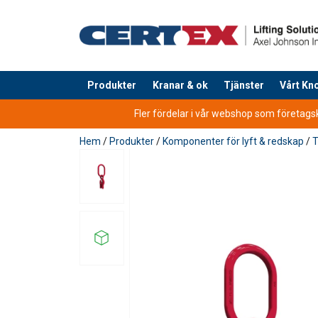
Produkter
Kranar & ok
Tjänster
Vårt K
tillagd i varukorg
Fler fördelar i vår webshop som företagsku
Hem
/
Produkter
/
Komponenter för lyft & redskap
/
T
25% högre kapacitet jämfört med tradit
Alla POWERTEX G10-komponenter är pulv