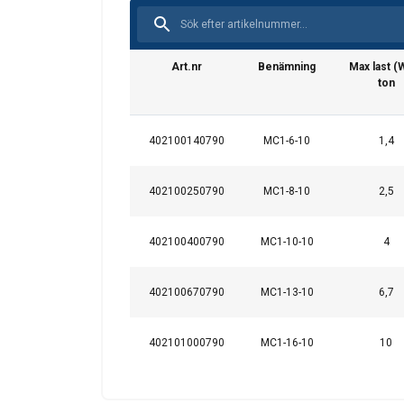
Art.nr
Benämning
Max last (
ton
402100140790
MC1-6-10
1,4
402100250790
MC1-8-10
2,5
402100400790
MC1-10-10
4
Denna webbpl
Vi använder cookies f
402100670790
MC1-13-10
6,7
information om din 
kombinera den med a
402101000790
MC1-16-10
10
användning av deras 
Strikt nödvändigt