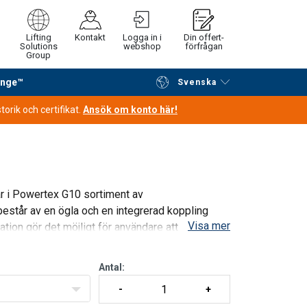
Lifting
Kontakt
Logga in i
Din offert-
Solutions
webshop
förfrågan
Group
ange™
Svenska
Fortsätt handla
Gå till kassan
orik och certifikat.
Ansök om konto här!
i Powertex G10 sortiment av
står av en ögla och en integrerad koppling
Visa mer
ion gör det möjligt för användare att enkelt
Antal: