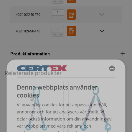
Material:
402102240470
Märkning:
402102650470
Arbetstemperatur:
Ytbehandling:
Standard:
Säkerhetsfaktor:
Relaterade produkter
Klass:
SWEDISH
Denna webbplats använder
ENGLISH TRANSLATION
cookies
Vi använder cookies för att anpassa innehåll,
annonser och för att analysera vår trafik. Vi
delar också information om din användning av
vår webbplats med våra reklam- och