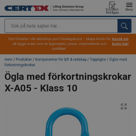
Din offert-
Meny
förfrågan
Sök
tillagd i varukorg
Fler fördelar i vår webshop som företagskund – skapa konto för
Ansök om
att lägga order och se lagersaldo, priser, orderhistorik och
konto här!
certifikat.
Hem
/
Produkter
/
Komponenter för lyft & redskap
/
Toppöglor
/
Öglor med
förkortningskrokar
Ögla med förkortningskrokar
X-A05 - Klass 10