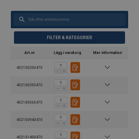
FILTER & KATEGORIER
Art.nr
Lägg i varukorg
Mer information
402100200470
402100350470
402100560470
402100940470
402101400470