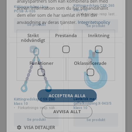
analyspartners som kan kombinera den med
Kättingredskap CSX-265
Kättingredskap i box
annan information som du har tillhandahållit
klass 10
PCSB-A-026
dem eller som de har samlat in från din
Förkortnings- resp. lastkrok
användning av deras tjänster.
Integritetspolicy
Se produkt
Se produkt
Strikt
Prestanda
Inriktning
nödvändigt
Funktioner
Oklassificerade
ACCEPTERA ALLA
Lastkrok med
Kättingredskap CSX-266
gaffelkoppling X-043/S
klass 10
Förkortnings- resp. säkerhetskrok
klass 10
AVVISA ALLT
Se produkt
Se produkt
VISA DETALJER