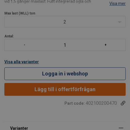
vid 1,5 gånger maxlast. Fullt integrerad ögla och
Visa mer
förkortningskrokar. Ingen reduktion i maxlast vid förkortning av
kätting. Snabb montering. Lättviktssystem. Kostna
Max last (WLL)
ton
2
Antal:
Visa alla varianter
Logga in i webshop
Lägg till i offertförfrågan
402100200470
Part code: