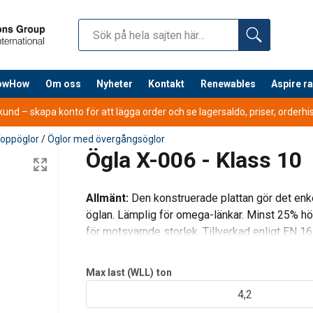
nowHow
Om oss
Nyheter
Kontakt
Renewables
Aspire r
nd – skapa konto för att lägga order och se lagersaldo, priser, orderhist
oppöglor
/
Öglor med övergångsöglor
Ögla X-006 - Klass 10
Allmänt:
Den konstruerade plattan gör det enkel
öglan. Lämplig för omega-länkar. Minst 25% hög
för motsvarnde storlek. Tillverkad enligt EN
Max last (WLL)
ton
4,2