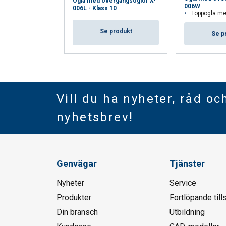
Ögla med övergångsöglor X-
006W
006L - Klass 10
Toppögla med övergångsöglo
Se produkt
Se p
Vill du ha nyheter, råd oc
nyhetsbrev!
Genvägar
Tjänster
Nyheter
Service
Produkter
Fortlöpande till
Din bransch
Utbildning