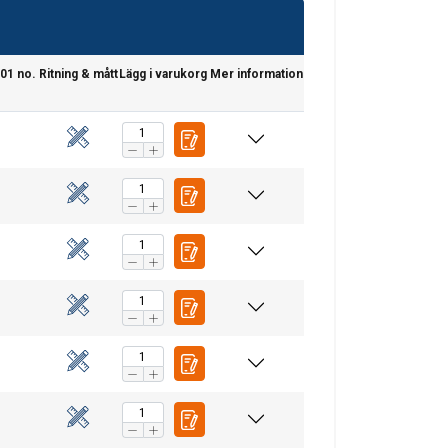
401 no.
Ritning & mått
Lägg i varukorg
Mer information
SWEDISH
ENGLISH TRANSLATION
. Vi delar också
ers som kan
r samlat in från din
Oklassificerade
CEPTERA ALLA