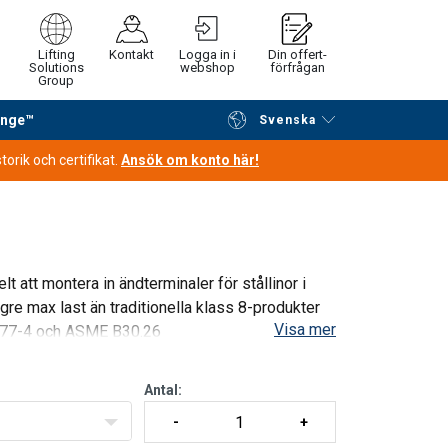
Lifting
Kontakt
Logga in i
Din offert-
Solutions
webshop
förfrågan
Group
ange™
Svenska
Fortsätt handla
Gå till kassan
orik och certifikat.
Ansök om konto här!
t att montera in ändterminaler för stållinor i
re max last än traditionella klass 8-produkter
Visa mer
 1677-4 och ASME B30.26
Antal: