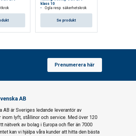
klass 10
klass 10
stkrok
Ögla resp. säkerhetskrok
Ögla i var part
odukt
Se produkt
Se pro
Prenumerera här
venska AB
AB är Sveriges ledande leverantör av
 inom lyft, stållinor och service. Med över 120
ett nätverk av bolag i Europa och fler än 7000
entet kan vi hjälpa våra kunder att hitta den bästa