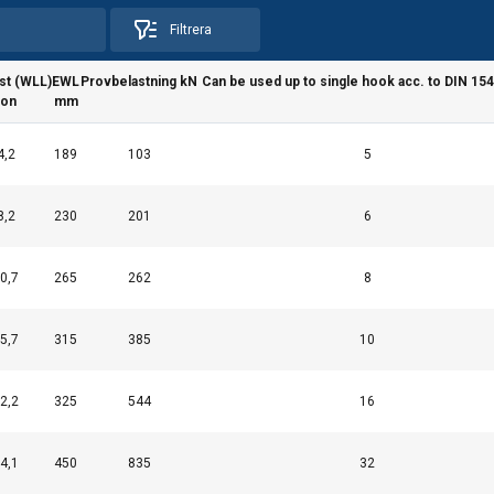
Filtrera
st (WLL)
EWL
Provbelastning kN
Can be used up to single hook acc. to DIN 15
ton
mm
4,2
189
103
5
ats använder cookies
8,2
230
201
6
ör att anpassa innehåll, annonser och för att analysera vår trafik
användning av vår webbplats med våra reklam- och analyspartn
nnan information som du har tillhandahållit dem eller som de ha
0,7
265
262
8
tjänster.
Integritetspolicy
5,7
315
385
10
Prestanda
Inriktning
Funktioner
2,2
325
544
16
4,1
450
835
32
AVVISA ALLT
AC