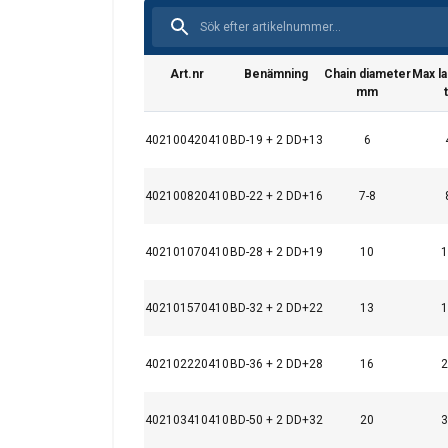
Art.nr
Benämning
Chain diameter
Max la
mm
402100420410
BD-19 + 2 DD+13
6
Denna webbpl
402100820410
BD-22 + 2 DD+16
7-8
Vi använder cookies f
information om din 
kombinera den med a
402101070410
BD-28 + 2 DD+19
10
1
användning av deras 
402101570410
BD-32 + 2 DD+22
13
1
Strikt nödvändigt
402102220410
BD-36 + 2 DD+28
16
2
402103410410
BD-50 + 2 DD+32
20
3
VISA DETALJER