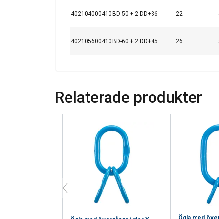
402104000410
BD-50 + 2 DD+36
22
402105600410
BD-60 + 2 DD+45
26
Relaterade produkter
Ögla med över