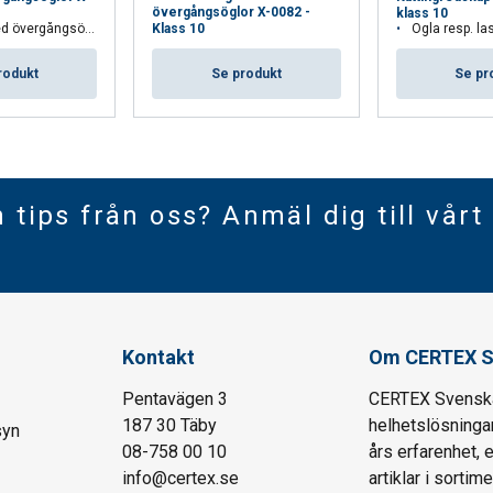
övergångsöglor X-0082 -
klass 10
r för flerpartiga lyftredskap.
Ögla resp. la
Klass 10
rodukt
Se pr
Se produkt
h tips från oss? Anmäl dig till vårt
Kontakt
Om CERTEX S
Pentavägen 3
CERTEX Svenska 
187 30 Täby
helhetslösningar
syn
08-758 00 10
års erfarenhet, 
info@certex.se
artiklar i sortim