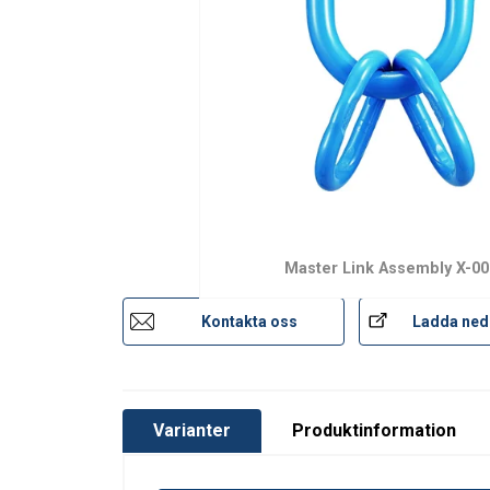
Material:
Märkning:
Arbetstemperatur:
Standard:
Säkerhetsfaktor:
Klass:
Master Link Assembly X-00
Kontakta oss
Ladda ned
Varianter
Produktinformation