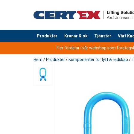
Produkter
Kranar & ok
Tjänster
Vårt K
tillagd i varukorg
Fler fördelar i vår webshop som företagsku
Hem
/
Produkter
/
Komponenter för lyft & redskap
/
T