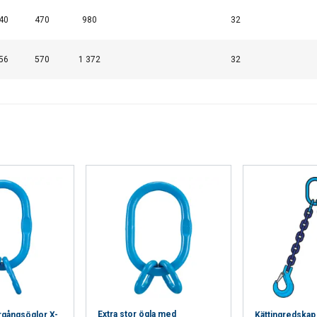
40
470
980
32
Cookie Policy
56
570
1 372
32
Extra stor ögla med
gångsöglor X-
Kättingredska