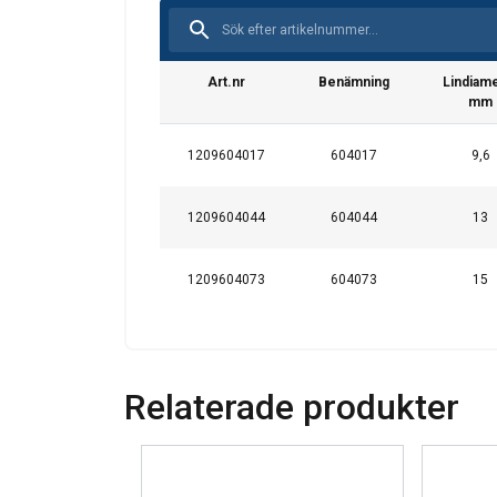
Denna webbpl
Vi använder cookies f
Art.nr
Benämning
Lindiam
information om din 
mm
kombinera den med a
användning av deras 
1209604017
604017
9,6
Strikt nödvändigt
1209604044
604044
13
1209604073
604073
15
VISA DETALJER
Relaterade produkter