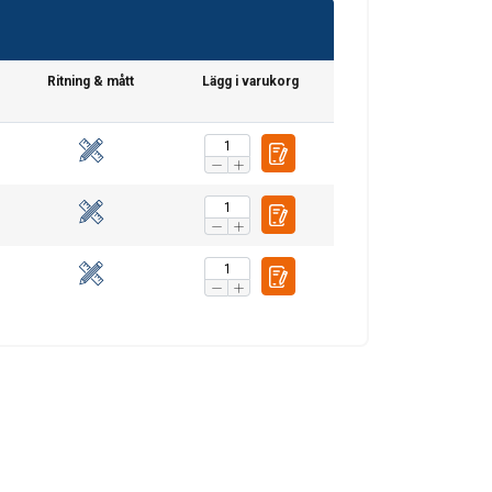
SWEDISH
ENGLISH TRANSLATION
. Vi delar också
Ritning & mått
Lägg i varukorg
ers som kan
r samlat in från din
Oklassificerade
CEPTERA ALLA