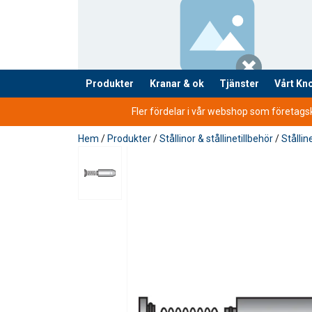
Produkter
Kranar & ok
Tjänster
Vårt K
tillagd i varukorg
Fler fördelar i vår webshop som företagsku
Hem
/
Produkter
/
Stållinor & stållinetillbehör
/
Stållin