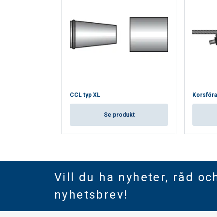
CCL typ XL
Korsföran
Se produkt
Vill du ha nyheter, råd oc
nyhetsbrev!