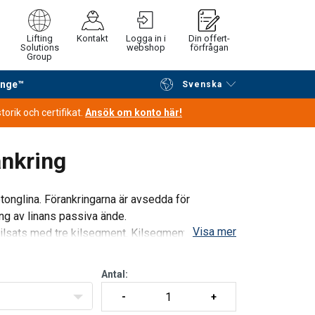
Lifting
Kontakt
Logga in i
Din offert-
Solutions
webshop
förfrågan
Group
ange™
Svenska
Fortsätt handla
Gå till kassan
orik och certifikat.
Ansök om konto här!
ankring
onglina. Förankringarna är avsedda för
ng av linans passiva ände.
Visa mer
lsats med tre kilsegment. Kilsegmenten hålls
Antal: