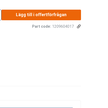
Lägg till i offertförfrågan
Part code:
1209604017