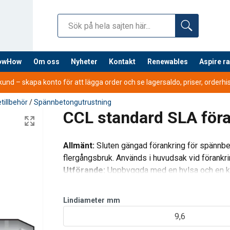
nowHow
Om oss
Nyheter
Kontakt
Renewables
Aspire r
nd – skapa konto för att lägga order och se lagersaldo, priser, orderhist
etillbehör
/
Spännbetongutrustning
CCL standard SLA för
Allmänt:
Sluten gängad förankring för spännbet
flergångsbruk. Används i huvudsak vid förankri
Utförande:
Uppbyggda med en hylsa och en ki
ihop med en “O” ring. De sl
Lindiameter
mm
9,6