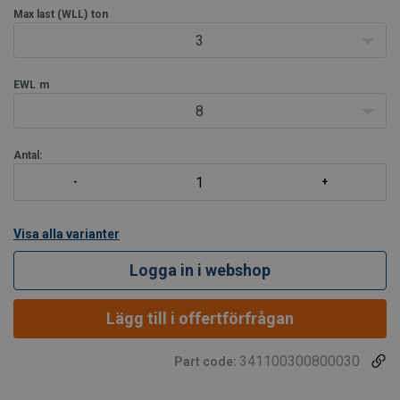
Töjning vid arbetslast:
2-3%.
Max last (WLL)
ton
3
Längdtolerans:
Nominell län
EWL
m
8
Antal:
Visa alla varianter
Logga in i webshop
Lägg till i offertförfrågan
341100300800030
Part code: