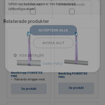
Funktioner
Oklassificerade
lyftstropp och hur varierar den beroende på
lyftkonfiguration?
Relaterade produkter
ACCEPTERA ALLA
AVVISA ALLT
VISA DETALJER
Cookie Policy
Bandstropp POWERTEX
Bandsling POWERTEX
PWE
PWS
Flatvävda stroppar med invikta och förstärkta öglor
Se produkt
Se produkt