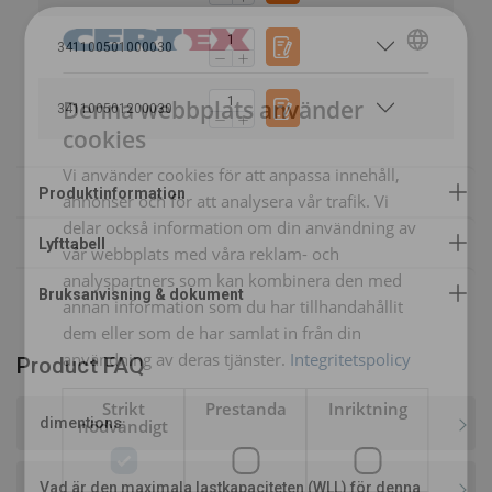
CERTEX-Bruksanvisning_Textila_Slings_u5_swe.pdf
Safety Factor 7:1
Material:
341100501000030
Width
SWEDISH
Märkning:
50 mm
1,0
2,0
Denna webbplats använder
341100501200030
60 mm
2,0
4,0
ENGLISH TRANSLATION
cookies
90 mm
3,0
6,0
120 mm
4,0
8,0
Arbetstemperatur:
Vi använder cookies för att anpassa innehåll,
150 mm
5,0
10,0
Standard:
annonser och för att analysera vår trafik. Vi
180 mm
6,0
12,0
delar också information om din användning av
Säkerhetsfaktor:
240 mm
8,0
16,0
vår webbplats med våra reklam- och
300 mm
10,0
20,0
analyspartners som kan kombinera den med
300 mm
12,0
24,0
annan information som du har tillhandahållit
240 mm
15,0
30,0
dem eller som de har samlat in från din
300 mm
20,0
40,0
användning av deras tjänster.
Integritetspolicy
Product FAQ
Factor (K
)
1
2
L
Strikt
Prestanda
Inriktning
dimentions
nödvändigt
Vad är den maximala lastkapaciteten (WLL) för denna