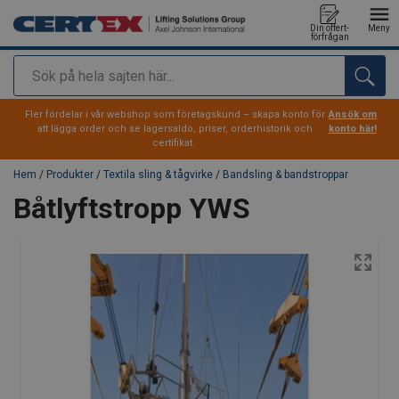
Din offert-
Meny
förfrågan
Sök
tillagd i varukorg
Fler fördelar i vår webshop som företagskund – skapa konto för
Ansök om
att lägga order och se lagersaldo, priser, orderhistorik och
konto här!
certifikat.
Hem
/
Produkter
/
Textila sling & tågvirke
/
Bandsling & bandstroppar
Båtlyftstropp YWS