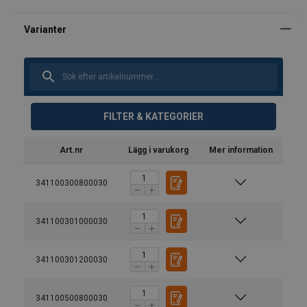
FILTER & KATEGORIER
Art.nr
Lägg i varukorg
Mer information
341100300800030
341100301000030
Straight pull
Basket h
341100301200030
Bruksanvisning
341100500800030