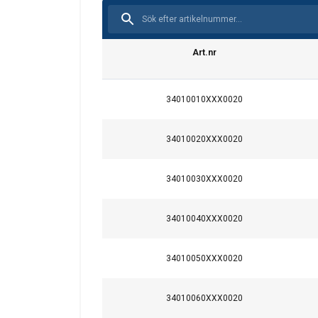
Art.nr
34010010XXX0020
34010020XXX0020
Bruksanvisning
CERTEX-Bruksanvisning_Textila_Slings_u5_
34010030XXX0020
Material:
Märkning:
34010040XXX0020
Color
Arbetstemperatur:
34010050XXX0020
Purple
Standard:
Green
Säkerhetsfaktor:
34010060XXX0020
Yellow