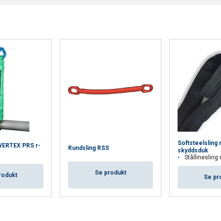
Softsteelsling
WERTEX PRS r-
Rundsling RSS
skyddsduk
Stållinesling med svart skyddsduk, för 
Se produkt
rodukt
Se pr