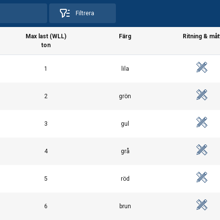
Filtrera
Max last (WLL)
Färg
Ritning & måt
ton
1
lila
Straight pull
Basket hitch
Choke hitch
2
grön
swe.pdf
3
gul
4
grå
Working load limit (WLL) i
5
röd
1,0
2,0
0,8
2,0
4,0
1,6
6
brun
3,0
6,0
2,4