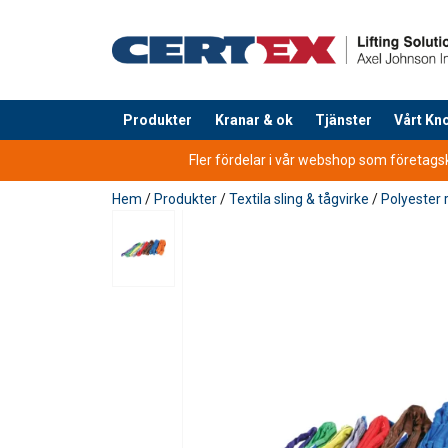
Produkter
Kranar & ok
Tjänster
Vårt K
tillagd i varukorg
Fler fördelar i vår webshop som företagsku
Hem
/
Produkter
/
Textila sling & tågvirke
/
Polyester 