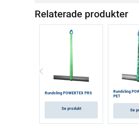
Relaterade produkter
Rundsling PO
Rundsling POWERTEX PRS
PET
Se produkt
Se p