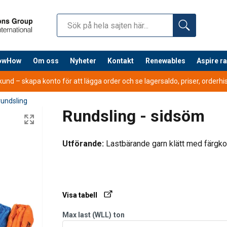
nowHow
Om oss
Nyheter
Kontakt
Renewables
Aspire r
nd – skapa konto för att lägga order och se lagersaldo, priser, orderhist
rundsling
Rundsling - sidsöm
Utförande:
Lastbärande garn klätt med färgk
Töjning vid arbetslast:
2-3%.
Visa tabell
Längdtolerans:
Nominell längd (EWL) ±2%.
Max last (WLL)
ton