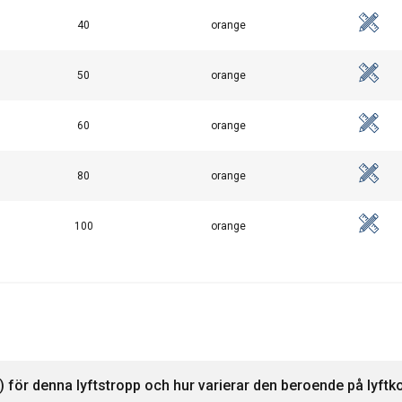
90,0
180,0
72,0
40
orange
100,0
200,0
80,0
125,0
250,0
100,0
50
orange
150,0
300,0
120,0
175,0
350,0
140,0
60
orange
180,0
360,0
144,0
200,0
400,0
160,0
80
orange
1
2
0,8
100
orange
 för denna lyftstropp och hur varierar den beroende på lyftk