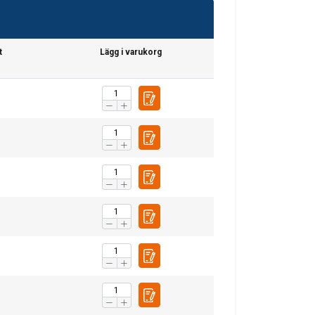
t
Lägg i varukorg
Basket hitch
0°−45°
45°−60°
n tons
1,4
1,0
2,8
2,0
4,2
3,0