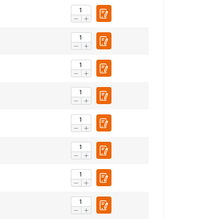
5,6
4,0
7,0
5,0
8,4
6,0
SWEDISH
11,2
8,0
ENGLISH TRANSLATION
14,0
10,0
. Vi delar också
16,8
12,00
ers som kan
21,0
15,0
r samlat in från din
28,0
20,0
35,0
25,0
Oklassificerade
42,0
30,0
49,0
35,0
56,0
40,0
70,0
50,0
84,0
60,0
CEPTERA ALLA
98,0
70,0
112,0
80,0
119,0
85,0