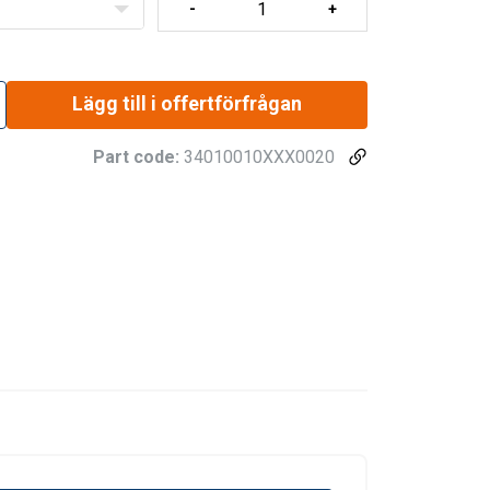
Lägg till i offertförfrågan
Part code:
34010010XXX0020