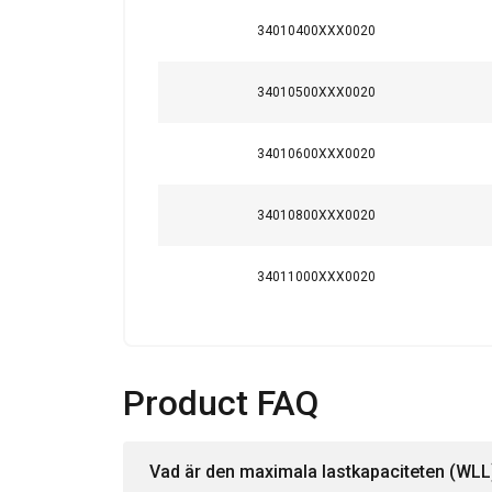
Orange
34010400XXX0020
Orange
Orange
34010500XXX0020
Orange
Orange
34010600XXX0020
Orange
Orange
34010800XXX0020
Factor (K
)
L
34011000XXX0020
Product FAQ
Vad är den maximala lastkapaciteten (WLL)