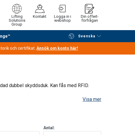
Lifting
Kontakt
Logga in i
Din offert-
Solutions
webshop
förfrågan
Group
ange™
Svenska
Fortsätt handla
Gå till kassan
orik och certifikat.
Ansök om konto här!
odad dubbel skyddsduk. Kan fås med RFID.
Visa mer
Antal: