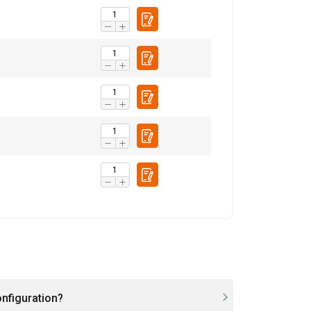
126,0
90,0
140,0
100,0
175,0
125,0
210,0
150,0
245,0
175,0
252,0
180,0
280,0
200,0
1,4
1
onfiguration?