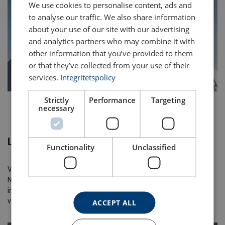
We use cookies to personalise content, ads and
to analyse our traffic. We also share information
about your use of our site with our advertising
and analytics partners who may combine it with
other information that you’ve provided to them
or that they’ve collected from your use of their
services.
Integritetspolicy
Strictly
Performance
Targeting
necessary
Lär dig mer
Functionality
Unclassified
Våra artiklar ger dig mer information om lyft och fallskydd.
Nedanstående artiklar tror vi kan vara extra intressanta för dig
inom fastighetsbranschen. Du hittar alla våra artiklar under
vår supportsida.
ACCEPT ALL