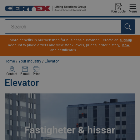
Your quote
Menu
Search
added to your quote
More benefits in our webshop for business customer – create an
Signup
account to place orders and view stock levels, prices, order history,
now!
and certificates.
Home
/
Your industry
/
Elevator
Contact
E-mail
Print
Elevator
Fastigheter & hissar