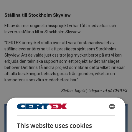
Stållina till Stockholm Skyview
Ett av de mer originella hissprojekt vi har fått medverka i och
leverera stållina till är Stockholm Skyview.
”CERTEX är mycket stolta över att vara förstahandsvalet av
stållineleverantörerna till ett prestigeprojekt som Stockholm
Skyview. Att de valde just oss tror jag mycket beror på att vi kan
erbjuda den tekniska support som ett projekt av det här slaget
behöver. Det finns få andra projekt som liknar detta vilket innebär
att alla beräkningar behövts göras från grunden, vilket är en
kompetens som våra medarbetare har.”
Stefan Jagelid, tidigare vd på CERTEX
SWEDISH
This website uses cookies
ENGLISH TRANSLATION