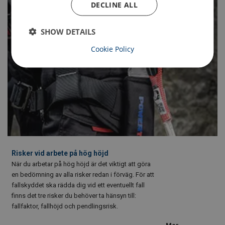
DECLINE ALL
SHOW DETAILS
Cookie Policy
Risker vid arbete på hög höjd
När du arbetar på hög höjd är det viktigt att göra
en bedömning av alla risker redan i förväg. För att
fallskyddet ska rädda dig vid ett eventuellt fall
finns det tre risker du behöver ta hänsyn till:
fallfaktor, fallhöjd och pendlingsrisk.