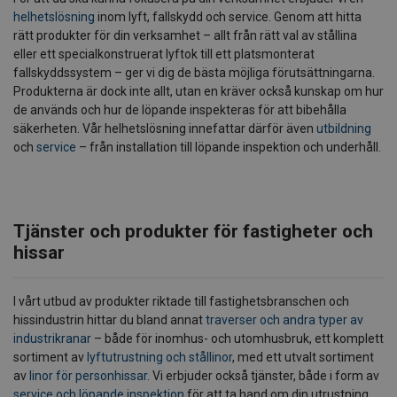
helhetslösning
inom lyft, fallskydd och service. Genom att hitta
rätt produkter för din verksamhet – allt från rätt val av stållina
eller ett specialkonstruerat lyftok till ett platsmonterat
fallskyddssystem – ger vi dig de bästa möjliga förutsättningarna.
Produkterna är dock inte allt, utan en kräver också kunskap om hur
de används och hur de löpande inspekteras för att bibehålla
säkerheten. Vår helhetslösning innefattar därför även
utbildning
och
service
– från installation till löpande inspektion och underhåll.
Tjänster och produkter för fastigheter och
hissar
I vårt utbud av produkter riktade till fastighetsbranschen och
hissindustrin hittar du bland annat
traverser och andra typer av
industrikranar
– både för inomhus- och utomhusbruk, ett komplett
sortiment av
lyftutrustning och stållinor
, med ett utvalt sortiment
av
linor för personhissar
. Vi erbjuder också tjänster, både i form av
service och löpande inspektion
för att ta hand om din utrustning,