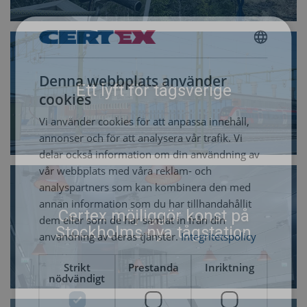
SWEDISH
Denna webbplats använder
ENGLISH TRANSLATION
Ett lyft för tågsverige
cookies
Vi använder cookies för att anpassa innehåll,
annonser och för att analysera vår trafik. Vi
delar också information om din användning av
vår webbplats med våra reklam- och
analyspartners som kan kombinera den med
annan information som du har tillhandahållit
Certex möjliggör konst på
dem eller som de har samlat in från din
Stockholms nya tågstation
användning av deras tjänster.
Integritetspolicy
Strikt
Prestanda
Inriktning
nödvändigt