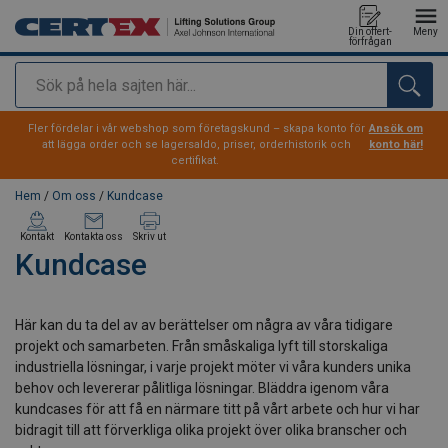
Din offert-
Meny
förfrågan
Sök
tillagd i varukorg
Fler fördelar i vår webshop som företagskund – skapa konto för
Ansök om
att lägga order och se lagersaldo, priser, orderhistorik och
konto här!
certifikat.
Hem
/
Om oss
/
Kundcase
Kontakt
Kontakta oss
Skriv ut
Kundcase
Här kan du ta del av av berättelser om några av våra tidigare
projekt och samarbeten. Från småskaliga lyft till storskaliga
industriella lösningar, i varje projekt möter vi våra kunders unika
behov och levererar pålitliga lösningar. Bläddra igenom våra
kundcases för att få en närmare titt på vårt arbete och hur vi har
bidragit till att förverkliga olika projekt över olika branscher och