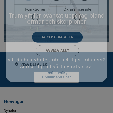
Funktioner
Oklassificerade
Trumlyft får oväntat uppdrag bland
ormar och skorpioner
ACCEPTERA ALLA
AVVISA ALLT
Vill du ha nyheter, råd och tips från oss?
VISA DETALJER
Anmäl dig till vårt nyhetsbrev!
Cookie Policy
Prenumerera här
Genvägar
Nyheter