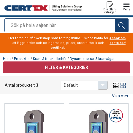
Din offert-
Meny
förfrågan
Sök
tillagd i varukorg
Fler fördelar i vår webshop som företagskund – skapa konto för
Ansök om
att lägga order och se lagersaldo, priser, orderhistorik och
konto här!
certifikat.
Hem
/
Produkter
/
Kran- & trucktillbehör
/
Dynamometrar & kranvågar
FILTER & KATEGORIER
Dynamometrar & kranvågar
Antal produkter:
3
Default
Dynafor
dynamometrar och kranvågar
Visa mer
Upptäck högprecisionsteknik för säkra och tillförlitliga lyft-
och dragmätningar. Här hittar du robusta, trådlösa
dynamometrar från Tractel Dynafor™ Pro och den
kabelspecifika Dynarope™, perfekta för både industriella
och mobila applikationer. Produkterna levererar exakta