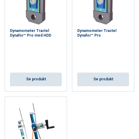
mätvärden och är byggda för krävande miljöer.
Användningsområden
Bygg & anläggning
– Belastningsprovning och
Dynamometer Tractel
Dynamometer Tractel
lastkontroll vid lyftoperationer av tex. lyft med kran.
Dynafor™ Pro med HDD
Dynafor™ Pro
Industri & produktion
– Övervakning av dragkraft i
produktionslinor och lyftsystem.
Marin & offshore
– Mätning av belastningar i utsatta,
väderpåverkade miljöer.
Transport & logistik
– Säkerhetsmätning vid lyft och
lastförflyttningar.
Se produkt
Se produkt
Produktvarianter
Dynafor™ Pro
– Trådlös digital dynamometer med
0,2% precision, radiofrekvens 2,4 GHz upp till 400 m
räckvidd samt Bluetooth för smarta enheter upp till 30
m.
Dynarope™
– Elektronisk dynamometer särskilt
utvecklad för mätning av dragpåkänning i spända