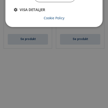
Gripkrok X-079 klass 10
Förkortningskrok EVKS-V
klass 10
Max last (WLL): 1.4 - 10 ton
VISA DETALJER
Klass: 10
Max last (WLL): 1.4 - 10 ton
Klass: 10
Cookie Policy
Se produkt
Se produkt