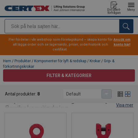
Din offert-
Meny
förfrågan
Sök
tillagd i varukorg
Fler fördelar i vår webshop som företagskund – skapa konto för
Ansök om
att lägga order och se lagersaldo, priser, orderhistorik och
konto här!
certifikat.
Hem
/
Produkter
/
Komponenter för lyft & redskap
/
Krokar
/
Grip- &
förkortningskrokar
FILTER & KATEGORIER
Grip- & förkortningskrokar
Antal produkter:
8
Default
Gripkrokar för kätting – säkra lyft och
Visa mer
flexibel användning
Upptäck vårt sortiment av gripkrokar och förkortningskrokar
för förkortning av kätting. Konstruktionen möjliggör fullt
utnyttjande av maxlast utan att deformera kedjan, vilket ger