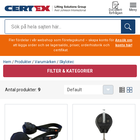
Din offert-
Meny
förfrågan
Sök
tillagd i varukorg
Fler fördelar i vår webshop som företagskund – skapa konto för
Ansök om
att lägga order och se lagersaldo, priser, orderhistorik och
konto här!
certifikat.
Hem
/
Produkter
/
Varumärken
/
Skylotec
FILTER & KATEGORIER
Antal produkter:
9
Default
Skylotec