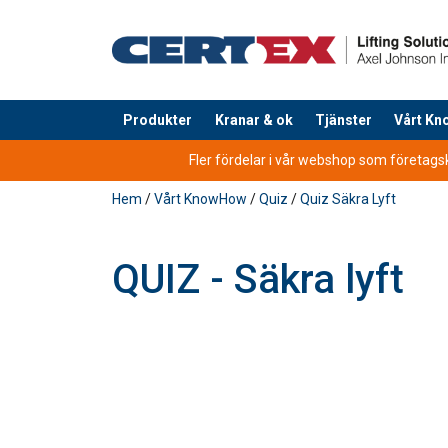
Produkter
Kranar & ok
Tjänster
Vårt K
tillagd i varukorg
Fler fördelar i vår webshop som företagsku
Hem
/
Vårt KnowHow
/
Quiz
/
Quiz Säkra Lyft
QUIZ - Säkra lyft