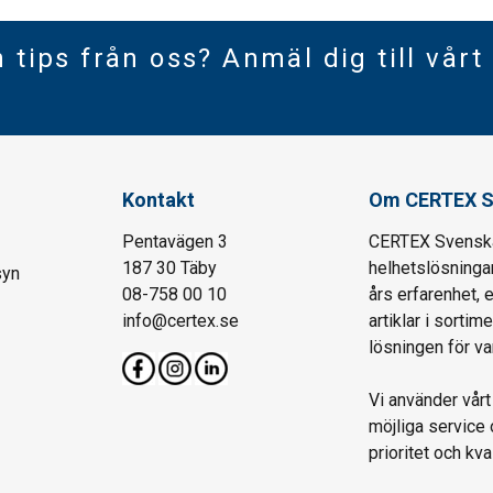
h tips från oss? Anmäl dig till vårt
Kontakt
Om CERTEX S
Pentavägen 3
CERTEX Svenska 
187 30 Täby
helhetslösningar
syn
08-758 00 10
års erfarenhet, 
info@certex.se
artiklar i sortim
lösningen för var
Vi använder vår
möjliga service 
prioritet och kval