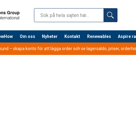
nowHow
Om oss
Nyheter
Kontakt
Renewables
Aspire r
nd – skapa konto för att lägga order och se lagersaldo, priser, orderhist