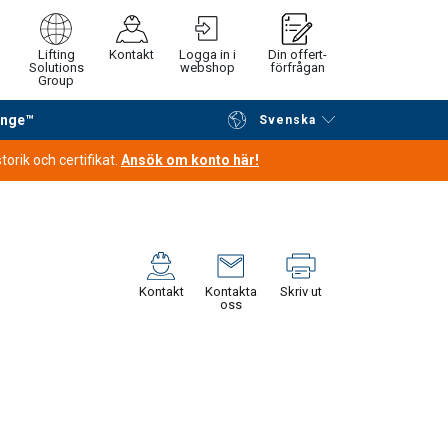
Lifting
Kontakt
Logga in i
Din offert-
Solutions
webshop
förfrågan
Group
ange™
Svenska
Fortsätt handla
Gå till kassan
orik och certifikat.
Ansök om konto här!
Kontakt
Kontakta
Skriv ut
oss