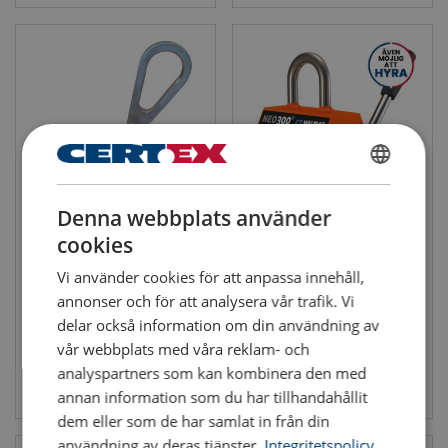
leverera innovativa lösningar och tänja på gränserna för
magnetiska applikationer. Vårt egna tillverknings- och
utvecklingscenter gör det också möjligt för oss att erbjuda
specialiserade, skräddarsydda lösningar och garantera en hög
kvalitetsstandard.
Genom att använda våra magnetiska teknologier uppnår företag
betydande kostnadsbesparingar tack vare våra produkters
hållbarhet och livslängd. Walmag Magnetics har blivit en pålitlig
SWEDISH
partner för många kunder, inte bara i Europa utan även globalt.
Denna webbplats använder
Vårt varumärke förknippas med kvalitet, prisvärdhet och ett
ENGLISH TRANSLATION
Lyftmagnet GP 250
Lyftmagnet NEO
professionellt förhållningssätt, vilket hjälper oss att bygga
cookies
Max last (WLL): 0.25 - 0.25 ton
Max last (WLL): 0.15 - 2 ton
långsiktiga relationer med våra kunder.
Vi använder cookies för att anpassa innehåll,
annonser och för att analysera vår trafik. Vi
Walmag webbplats:
walmagmagnetics.com
delar också information om din användning av
vår webbplats med våra reklam- och
analyspartners som kan kombinera den med
Se produkt
Se produkt
annan information som du har tillhandahållit
dem eller som de har samlat in från din
användning av deras tjänster.
Integritetspolicy