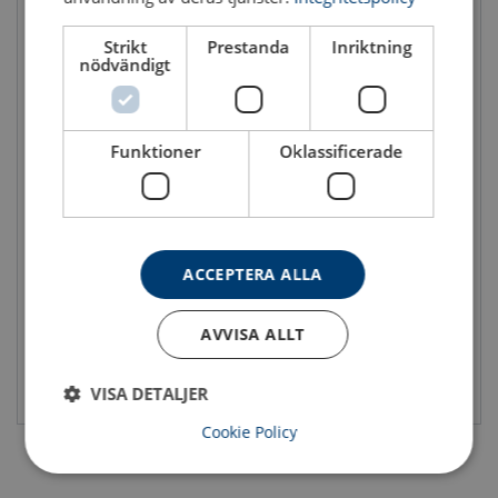
Strikt
Prestanda
Inriktning
nödvändigt
Funktioner
Oklassificerade
Lyftmagnet NEO EP
Lyftmagnet NEOHOT
Max last (WLL): 0.3 - 4 ton
Max last (WLL): 0.125 - 2 ton
ACCEPTERA ALLA
AVVISA ALLT
Se produkt
Se produkt
VISA DETALJER
Cookie Policy