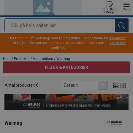
Din offert-
Meny
förfrågan
Sök
tillagd i varukorg
Fler fördelar i vår webshop som företagskund – skapa konto för
Ansök om
att lägga order och se lagersaldo, priser, orderhistorik och
konto här!
certifikat.
Hem
/
Produkter
/
Varumärken
/
Walmag
FILTER & KATEGORIER
Antal produkter:
6
Default
Walmag