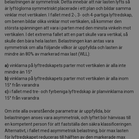
belastningen är symmetrisk. Detta innebär att när lasten lyfts så
är lyftöglorna symmetriskt placerade i ett plan och bildar samma
vinklar mot vertikalen. I fallet med 2-, 3- och 4-partiga lyftredskap,
om benen bildar olika vinklar mot vertikalen, så kommer den
största spänningen att vara i parten med den minsta vinkeln mot
vertikalen. I det extrema fallet att en part skulle vara vertikal, så
skulle den bära hela lasten. Belastningen kan antas vara
symmetrisk om alla följande villkor är uppfyllda och lasten är
mindre än 80% av markerad max last (WLL):
a)
vinklarna på lyftredskapets parter mot vertikalen är alla inte
mindre än 15°
b)
vinklarna på lyftredskapets parter mot vertikalen är alla inom
15° från varandra
c)
i fallet med tre- och fyrbeniga lyftredskap är planvinklarna inom
15° från varandra
Om inte alla ovanstående parametrar är uppfyllda, bör
belastningen anses vara asymmetrisk, och lyftet bör hänvisas till
en kompetent person för att fastställa den säkra klassificeringen.
Alternativt, i fallet med asymmetrisk belastning, bör max lasten
för lyftredskapet reduceras till hälften av den markerade max