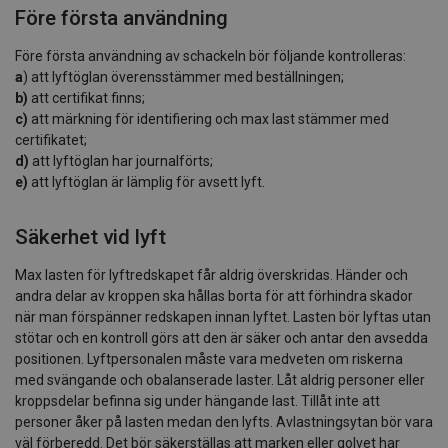
Före första användning
Före första användning av schackeln bör följande kontrolleras:
a
) att lyftöglan överensstämmer med beställningen;
b)
att certifikat finns;
c)
att märkning för identifiering och max last stämmer med
certifikatet;
d)
att lyftöglan har journalförts;
e)
att lyftöglan är lämplig för avsett lyft.
Säkerhet vid lyft
Max lasten för lyftredskapet får aldrig överskridas. Händer och
andra delar av kroppen ska hållas borta för att förhindra skador
när man förspänner redskapen innan lyftet. Lasten bör lyftas utan
stötar och en kontroll görs att den är säker och antar den avsedda
positionen. Lyftpersonalen måste vara medveten om riskerna
med svängande och obalanserade laster. Låt aldrig personer eller
kroppsdelar befinna sig under hängande last. Tillåt inte att
personer åker på lasten medan den lyfts. Avlastningsytan bör vara
väl förberedd. Det bör säkerställas att marken eller golvet har