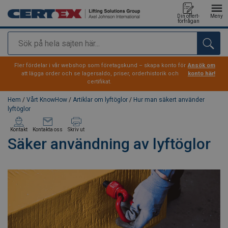
Din offert-
Meny
förfrågan
Sök
tillagd i varukorg
Fler fördelar i vår webshop som företagskund – skapa konto för
Ansök om
att lägga order och se lagersaldo, priser, orderhistorik och
konto här!
certifikat.
Hem
/
Vårt KnowHow
/
Artiklar om lyftöglor
/
Hur man säkert använder
lyftöglor
Kontakt
Kontakta oss
Skriv ut
Säker användning av lyftöglor