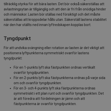
tillräcklig styrka för att bära lasten. Det bör också säkerställas att
avlastningsytan är tillgänglig och att den är fri från onödiga hinder
och människor. Lasten bör ställas ned försiktigt och det måste
säkerställas att kroppsdelar hålls utan. Säkerställ lastens stabilitet
när den har ställts ned innan lyftredskapen kopplas bort.
Tyngdpunkt
För att undvika svängning eller rotation av lasten är det viktigt att
positionera lyftpunkterna symmetriskt ovanför lastens
tyngdpunkt:
För en 1-punkts lyft ska fästpunkten ordnas vertikalt
ovanför tyngdpunkten.
För en 2-punkts lyft ska fästpunkterna ordnas på varje sida
om och ovanför tyngdpunkten.
För en 3- och 4-punkts lyft ska fästpunkterna ordnas
symmetriskt i ett plan runt och ovanför tyngdpunkten. Det
är att föredra att fördelningen är jämn och att
fästpunkterna är ovanför tyngdpunkten.