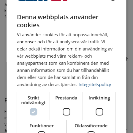
användning. Lyftöglorna ska tas ur bruk och hänvisas till en
SWEDISH
kompetent person för noggrann undersökning om något av
Denna webbplats använder
följande observeras före varje användning:
ENGLISH TRANSLATION
cookies
Om märkningen är oläsliga
Vi använder cookies för att anpassa innehåll,
Om det förekommer defekter såsom slitage,
deformationer, snitt, hack, märken, sprickor, korrosion eller
annonser och för att analysera vår trafik. Vi
andra synliga defekter som kan påverka fortsatt säker
delar också information om din användning av
användning av lyftöglan.
vår webbplats med våra reklam- och
Att lyftöglans kropp kan svivla (rotera fritt kring sin axel) och
analyspartners som kan kombinera den med
att öglan kan röra sig fritt.
annan information som du har tillhandahållit
Att max lasten (WLL) för lyftöglan är tillräcklig för den last
dem eller som de har samlat in från din
som ska lyftas.
användning av deras tjänster.
Integritetspolicy
Att lyftöglan är fastskruvad dikt an mot underlaget.
Strikt
Prestanda
Inriktning
Fortlöpande tillsyn
nödvändigt
Fortlöpande tillsyn bör utföras av en kompetent person med
intervaller som inte överstiger tolv månader. Detta intervall bör
vara kortare om det anses nödvändigt med hänsyn till
Funktioner
Oklassificerade
användningsförhållandena. Uppgifter om sådana undersökningar