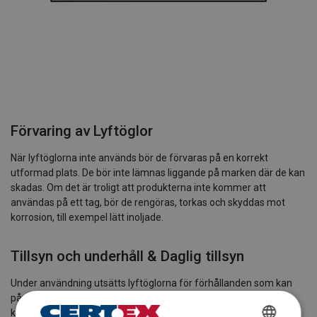
Förvaring av Lyftöglor
När lyftöglorna inte används bör de förvaras på en korrekt
utformad plats. De bör inte lämnas liggande på marken där de kan
skadas. Om det är troligt att produkterna inte kommer att
användas på ett tag, bör de rengöras, torkas och skyddas mot
korrosion, till exempel lätt inoljade.
Tillsyn och underhåll & Daglig tillsyn
Under användning utsätts lyftöglorna för förhållanden som kan
påverka dess säkerhet. Det är därför nödvändigt att dagligen
kontrollera och säkerställa att lyftöglorna är säkra för fortsatt