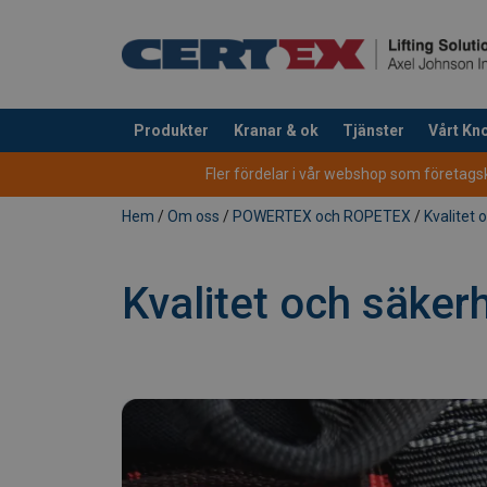
Produkter
Kranar & ok
Tjänster
Vårt K
tillagd i varukorg
Fler fördelar i vår webshop som företagsku
Hem
/
Om oss
/
POWERTEX och ROPETEX
/
Kvalitet 
Kvalitet och säkerh