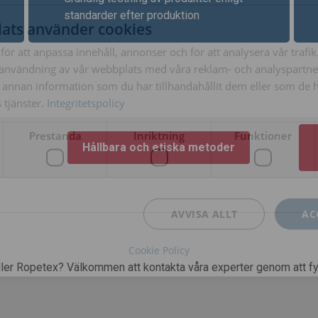
standarder efter produktion
ats använder cookies
ör att anpassa innehåll, annonser och för att analysera vår trafik
användning av vår webbplats med våra reklam- och analyspartn
nnan information som du har tillhandahållit dem eller som de ha
tjänster.
Integritetspolicy
Prestanda
Inriktning
Funktioner
Hållbara och etiska metoder
AVVISA ALLT
AC
Cookie Policy
er Ropetex? Välkommen att kontakta våra experter genom att fyl