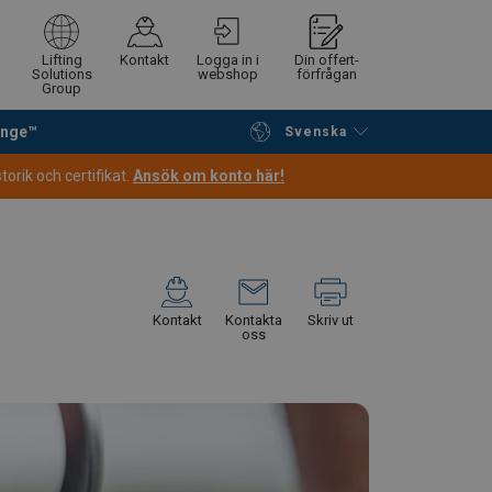
Lifting
Kontakt
Logga in i
Din offert-
Solutions
webshop
förfrågan
Group
ange™
Svenska
Fortsätt handla
Gå till kassan
orik och certifikat.
Ansök om konto här!
Kontakt
Kontakta
Skriv ut
oss