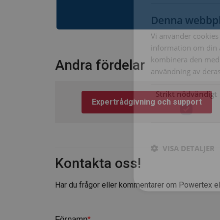
Denna webbpl
Vi använder cookies f
information om din 
kombinera den med a
Andra fördelar
användning av deras 
Strikt nödvändigt
Expertrådgivning och support
VISA DETALJER
Kontakta oss!
Har du frågor eller kommentarer om Powertex ell