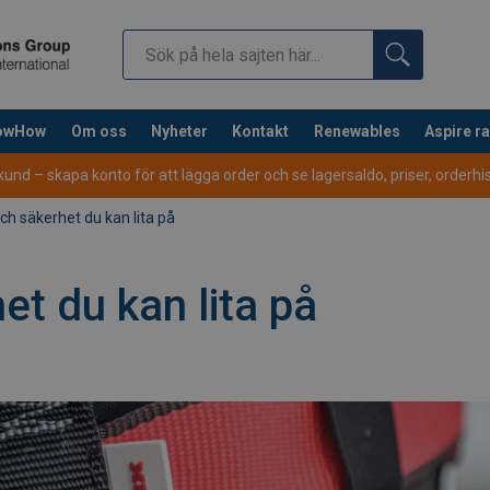
nowHow
Om oss
Nyheter
Kontakt
Renewables
Aspire r
nd – skapa konto för att lägga order och se lagersaldo, priser, orderhist
och säkerhet du kan lita på
et du kan lita på