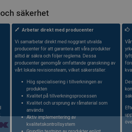
t och säkerhet
Arbetar direkt med producenter
Vi samarbetar direkt med noggrant utvalda
Vår
producenter för att garantera att våra produkter
yr
alltid är säkra och följer reglerna. Dessa
lyf
producenter genomgår omfattande granskning av
för
vårt lokala revisionsteam, vilket säkerställer:
kva
Hög specialisering i tillverkningen av
Des
produkten
kon
Kvalitet på tillverkningsprocessen
säk
Kvalitet och ursprung av råmaterial som
d
Eft
används
.
upp
Aktiv implementering av
öve
kvalitetskontrollsystem
Grundlig testning av produkter enligt