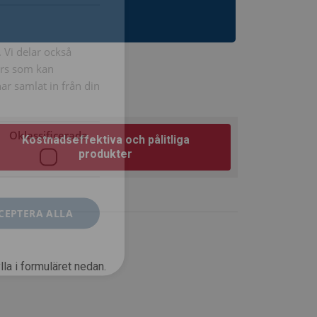
SWEDISH
ENGLISH TRANSLATION
. Vi delar också
ers som kan
r samlat in från din
Oklassificerade
Kostnadseffektiva och pålitliga
produkter
CEPTERA ALLA
la i formuläret nedan.