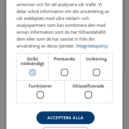
FAQ
annonser och för att analysera vår trafik. Vi
delar också information om din användning av
Vad används en bandringslyftare till?
vår webbplats med våra reklam- och
Bandringslyftare typ CKPM
Ställ till bandringslyftare
För säkra lyft och förflyttning av plåt- och bandringar (coils)
analyspartners som kan kombinera den med
Tillverkas efter lagd order
Tillverkas efter lagd order
inom industrin.
annan information som du har tillhandahållit
dem eller som de har samlat in från din
Finns det lösningar för förvaring?
användning av deras tjänster.
Integritetspolicy
Ja, ett separata ställ finns för säker avställning.
Strikt
Prestanda
Inriktning
Passar c-krokarna till alla typer av ringar?
nödvändigt
Se produkt
Se produkt
De finns i flera utföranden och kan anpassas efter
dimensioner och behov i olika branscher.
Funktioner
Oklassificerade
Går det att få speciallösningar?
Ja, c-kroken kan skräddarsys till dina specifika
lyftutmaningar.
Kompletterande utrustning
ACCEPTERA ALLA
CERTEX erbjuder ett brett sortiment av
kättingredskap
,