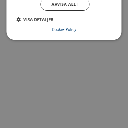
AVVISA ALLT
textila lyftsling
och
lyftkomponenter
som passar perfekt
tillsammans med våra lyftok. Vi hjälper dig att skapa en
flexibel och säker helhetslösning för alla dina lyftbehov.
VISA DETALJER
Cookie Policy
Kundanpassade c-krok och lyftok
CERTEX erbjuder skräddarsydda lyftok när
standardmodeller inte räcker.
Tillsammans med vårt konstruktionsteam får du:
Förstudie & projektering
Konstruktion & beräkning
Provning & dokumentation
CE‑märkt, färdig produkt enligt maskindirektiv
Läs mer om CERTEX kundanpassade lösningar
Service och underhåll
Lika viktigt som att man har rätt lyftlösning är även kontroll
och underhåll lika viktigt. Man behöver ha satt upp tydliga