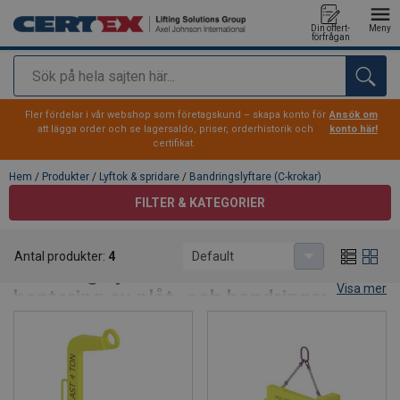
Din offert-
Meny
förfrågan
Sök
tillagd i varukorg
Fler fördelar i vår webshop som företagskund – skapa konto för
Ansök om
att lägga order och se lagersaldo, priser, orderhistorik och
konto här!
certifikat.
Hem
/
Produkter
/
Lyftok & spridare
/
Bandringslyftare (C-krokar)
FILTER & KATEGORIER
Bandringslyftare (C-krokar)
Antal produkter:
4
Default
Bandringslyftare - C-krok – Säker
Visa mer
hantering av plåt- och bandringar
(coils)
Vid hantering av plåt- och bandringar krävs ett pålitligt
lyfthjälpmedel. CERTEX bandringslyftare, även kallade C-