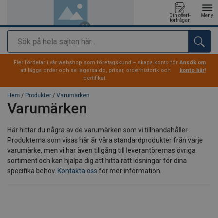
Din offert-
Meny
förfrågan
Sök
tillagd i varukorg
Fler fördelar i vår webshop som företagskund – skapa konto för
Ansök om
att lägga order och se lagersaldo, priser, orderhistorik och
konto här!
certifikat.
Hem
/
Produkter
/
Varumärken
Varumärken
Här hittar du några av de varumärken som vi tillhandahåller.
Produkterna som visas här är våra standardprodukter från varje
varumärke, men vi har även tillgång till leverantörernas övriga
sortiment och kan hjälpa dig att hitta rätt lösningar för dina
specifika behov.
Kontakta oss
för mer information.