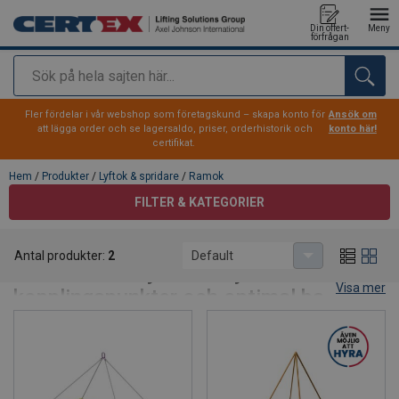
Din offert-
Meny
förfrågan
Sök
tillagd i varukorg
Fler fördelar i vår webshop som företagskund – skapa konto för
Ansök om
att lägga order och se lagersaldo, priser, orderhistorik och
konto här!
certifikat.
Hem
/
Produkter
/
Lyftok & spridare
/
Ramok
FILTER & KATEGORIER
Ramok
Antal produkter:
2
Default
Ramok – För lyft med fyra
Visa mer
kopplingspunkter och optimal balans
Ramok är den perfekta lösningen när lasten kräver fyra
kopplingspunkter och hög stabilitet. Tack vare det fyrpartiga
toppredskapet får lyftoket en hög pendlingspunkt, vilket ger
utmärkt balans och minimerar svängningar under lyftet. De