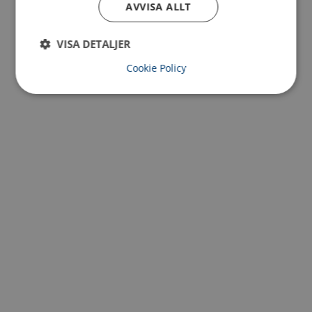
AVVISA ALLT
skräddarsys med extra funktioner för specifika
lyftutmaningar.
VISA DETALJER
FAQ
Cookie Policy
Vad används en Ramok till?
Den används för lyft som kräver fyra kopplingspunkter och
hög stabilitet.
Vilka laster lämpar sig Ramok för?
Främst tunga, stora eller oregelbundna objekt där jämn
viktfördelning är viktigt.
Kan Ramok utrustas med olika tillbehör?
Ja, det kan utrustas med kätting-, stållina- eller
textilredskap och schacklar beroende på behov.
Vad gör den fyrdelade konstruktionen?
Den ger hög pendlingspunkt som minskar svängningar och