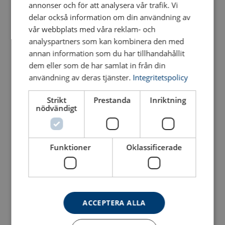
maskindelar och tyngre komponenter.
annonser och för att analysera vår trafik. Vi
Hamnar och terminaler
– Stabil lösning för lastning
delar också information om din användning av
och lossning av skrymmande gods.
vår webbplats med våra reklam- och
Transport och logistik
– Används för att lyfta gods
analyspartners som kan kombinera den med
som kräver kontrollerad viktfördelning.
annan information som du har tillhandahållit
Energisektorn
– Passar vid montage av tunga
dem eller som de har samlat in från din
installationer och specialutrustning.
användning av deras tjänster.
Integritetspolicy
Varianter och utföranden
Strikt
Prestanda
Inriktning
nödvändigt
Fyra lyftpunkter
– För återkommande,
standardiserade lyft där konstant balans är viktig.
Balanserat
- Med ett 4-parts toppredskap blir lyftet
Funktioner
Oklassificerade
både säkert och stabilt.
Tillbehörsalternativ
– Kätting-, stålline- eller
textilredskap och schacklar för anpassning till
specifika lyftmiljöer.
Ett lättare alternativ
- Ramok finns tillverkat i
ACCEPTERA ALLA
aluminium för lättare hantering.
Går det att få speciallösningar?
- Ja, lyftok kan