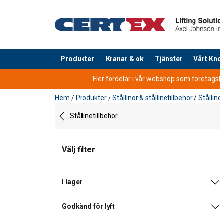
Produkter
Kranar & ok
Tjänster
Vårt K
tillagd i varukorg
Fler fördelar i vår webshop som företagsku
Hem
/
Produkter
/
Stållinor & stållinetillbehör
/
Stållin
Stållinetillbehör
Välj filter
I lager
Godkänd för lyft