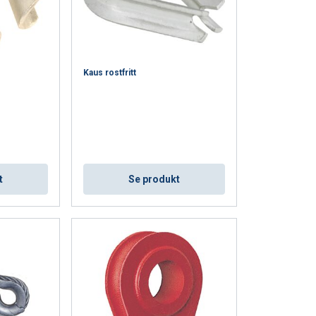
Kaus rostfritt
SWEDISH
t
Se produkt
ENGLISH TRANSLATION
. Vi delar också
ers som kan
r samlat in från din
Oklassificerade