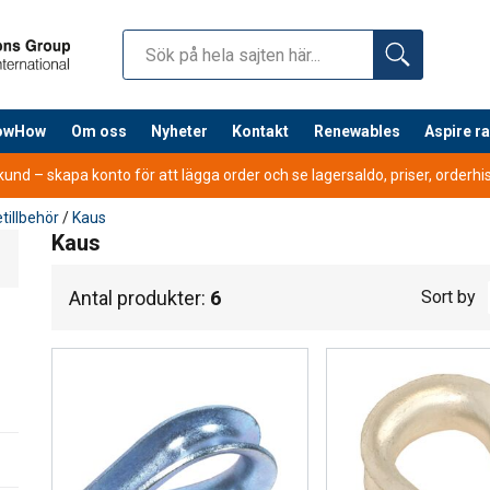
nowHow
Om oss
Nyheter
Kontakt
Renewables
Aspire r
nd – skapa konto för att lägga order och se lagersaldo, priser, orderhist
etillbehör
/
Kaus
Kaus
Antal produkter:
6
Sort by