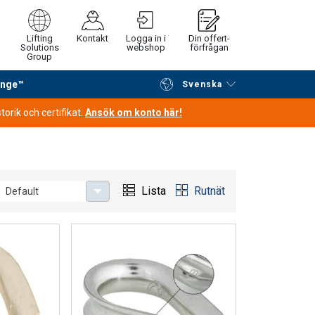
Lifting
Kontakt
Logga in i
Din offert-
Solutions
webshop
förfrågan
Group
ange™
Svenska
Fortsätt handla
Gå till kassan
orik och certifikat.
Ansök om konto här!
Lista
Rutnät
Default