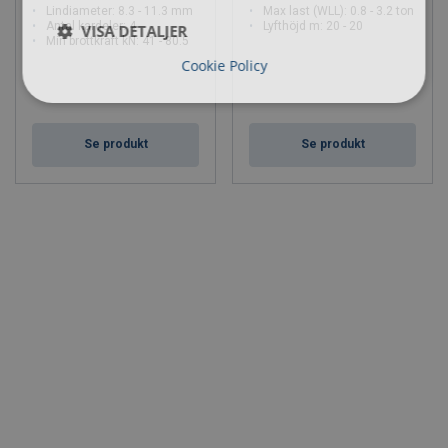
Lindiameter: 8.3 - 11.3 mm
Max last (WLL): 0.8 - 3.2 ton
och sprickbildning. Läs mer om vår service och inspektion
Antal kardeler: 4
Lyfthöjd m: 20 - 20
VISA DETALJER
Min brottkraft kN: 41 - 80.5
här
.
Cookie Policy
Handla vinschar och lintaljor hos
CERTEX
Se produkt
Se produkt
Handla i CERTEX webshop, skicka in en offert,
skapa ett
konto
eller logga in på vår webbshop för att se aktuella
priser, lagersaldo och lägga din order.
Behöver du vägledning? Våra experter finns alltid till hands
för att hjälpa dig välja rätt lyftutrustning för dina behov.
kontakta oss
för rådgivning.