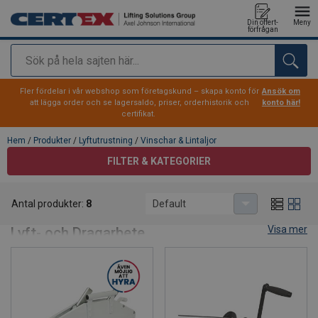
Din offert-
Meny
förfrågan
Sök
tillagd i varukorg
Fler fördelar i vår webshop som företagskund – skapa konto för
Ansök om
att lägga order och se lagersaldo, priser, orderhistorik och
konto här!
certifikat.
Hem
/
Produkter
/
Lyftutrustning
/
Vinschar & Lintaljor
FILTER & KATEGORIER
Vinschar & Lintaljor
Antal produkter:
8
Default
Handvinschar & Lintaljor för Professionellt
Visa mer
Lyft- och Dragarbete
Hos CERTEX hittar du ett brett sortiment av handvinschar
och lintaljor som gör tunga lyft och drag enklare, snabbare
och säkrare. Våra lösningar är anpassade för allt från bygg-
och transportprojekt till industriella installationer, där