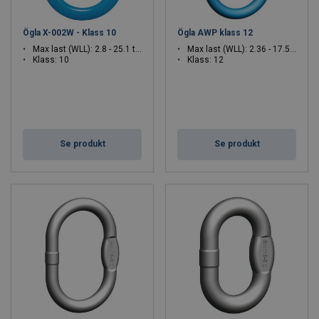
Vilka säkerhetsklasser finns?
Toppöglor erbjuds i hög säkerhetsklass 10 och 12 samt
Ögla X-002W - Klass 10
Ögla AWP klass 12
rostfritt i klass 6.
Max last (WLL): 2.8 - 25.1 ton
Max last (WLL): 2.36 - 17.5 ton
Kan toppöglor användas till flerbenslyft?
Klass: 10
Klass: 12
Ja, det finns utföranden för upp till fyra ben.
När väljer man förkortningskrok?
När man behöver justera lyftbenens längd snabbt och
säkert.
Se produkt
Se produkt
Finns rostfria alternativ?
Ja, för miljöer med höga krav på korrosionsbeständighet.
Komplettera med
CERTEX har ett stort sortiment av redskap och tillbehör.
Komplettera din toppögla med
stållinor
,
kätting
eller
textila
rundsling
.
Service och underhåll
Lika viktigt som att man har rätt lyftlösning är även kontroll
och underhåll lika viktigt. Man behöver ha satt upp tydliga