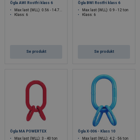
Ögla AWI Rostfri klass 6
Ögla BWI Rostfri klass 6
rutiner för kontroll, där man kontrollerar bland annat slitage
Max last (WLL): 0.56 - 14.7 ton
Max last (WLL): 0.9 - 12 ton
och sprickbildning. Läs mer om vår service och inspektion
Klass: 6
Klass: 6
här
.
Handla Toppöglor hos CERTEX
Handla i CERTEX webshop, skicka in en offert,
skapa ett
konto
eller logga in på vår webbshop för att se aktuella
Se produkt
Se produkt
priser, lagersaldo och lägga din order.
Kontakta oss
gärna för råd och vägledning kring vilken
produkt som har bäst egenskaper för dina behov. Hittar du
inte produkten du letar efter? Vi hjälper att hitta det du
söker!
Ögla MA POWERTEX
Ögla X-006 - Klass 10
Max last (WLL): 3 - 40 ton
Max last (WLL): 4.2 - 56 ton