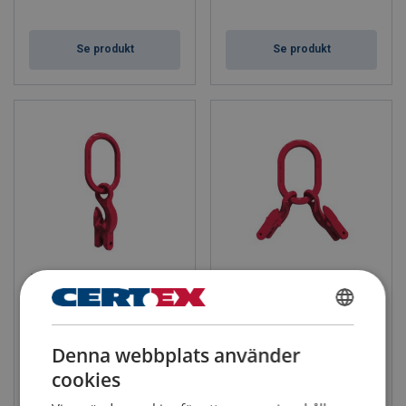
Se produkt
Se produkt
Ögla MC1 POWERTEX
Ögla med förkortningskrokar
MC2 POWERTEX
Max last (WLL): 1.4 - 10 ton
Klass: 10
Max last (WLL): 2 - 14 ton
SWEDISH
Klass: 10
Denna webbplats använder
ENGLISH TRANSLATION
cookies