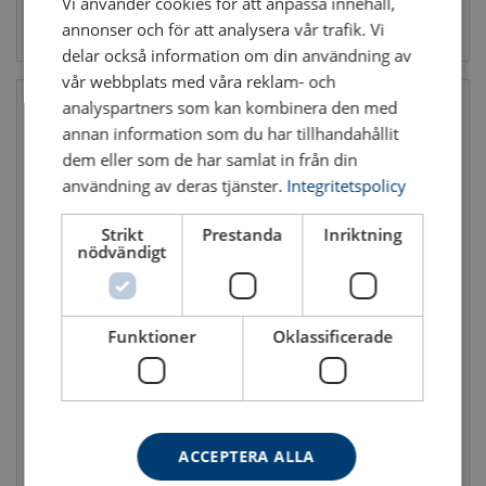
Vi använder cookies för att anpassa innehåll,
Se produkt
Se produkt
annonser och för att analysera vår trafik. Vi
delar också information om din användning av
vår webbplats med våra reklam- och
analyspartners som kan kombinera den med
annan information som du har tillhandahållit
dem eller som de har samlat in från din
användning av deras tjänster.
Integritetspolicy
Strikt
Prestanda
Inriktning
nödvändigt
Ögla MC4 POWERTEX
Ögla med förkortningskrok
X-A04 - Klass 10
Max last (WLL): 3 - 21.2 ton
Funktioner
Oklassificerade
Klass: 10
Max last (WLL): 1.4 - 19 ton
Klass: 10
ACCEPTERA ALLA
Se produkt
Se produkt