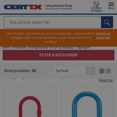
Din offert-
Meny
förfrågan
Sök
tillagd i varukorg
Fler fördelar i vår webshop som företagskund – skapa konto för
Ansök om
att lägga order och se lagersaldo, priser, orderhistorik och
konto här!
certifikat.
Hem
/
Produkter
/
Komponenter för lyft & redskap
/
Toppöglor
FILTER & KATEGORIER
Toppöglor
Antal produkter:
26
Default
Toppöglor för säkra lyft
Visa mer
Här hittar du öglor som utgör den starkaste och mest
kritiska länken i ett lyftredskap. Sortimentet är anpassat för
professionell industriell användning med fokus på
säkerhet, flexibilitet och lång livslängd.
Våra lösningar gör
det enkelt att bygga rätt lyftredskap för varje applikation.