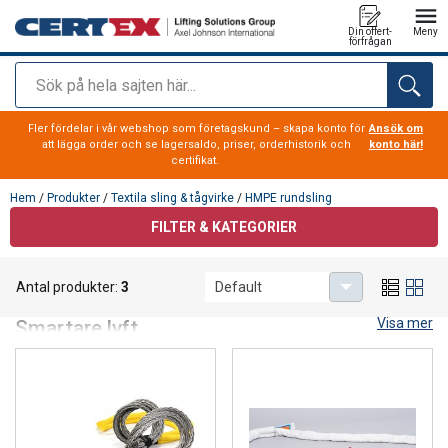
Din offert-
Meny
förfrågan
Sök
tillagd i varukorg
Fler fördelar i vår webshop som företagskund – skapa konto för
Ansök om
att lägga order och se lagersaldo, priser, orderhistorik och
konto här!
certifikat.
Hem
/
Produkter
/
Textila sling & tågvirke
/
HMPE rundsling
FILTER & KATEGORIER
HMPE rundsling
Antal produkter:
3
Default
HMPE Rundsling – Lättare, Starkare och
Visa mer
Smartare lyft
HMPE‑baserade Extreema® rundsling ger användaren
extrem styrka, låg vikt och högsta säkerhetsnivå vid
krävande lyft. Här hittar du slings med minimal töjning, lång
livslängd och en kompakt design som förenklar hantering