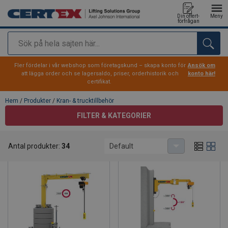
Din offert-
Meny
förfrågan
Sök
tillagd i varukorg
Fler fördelar i vår webshop som företagskund – skapa konto för
Ansök om
att lägga order och se lagersaldo, priser, orderhistorik och
konto här!
certifikat.
Hem
/
Produkter
/
Kran- & trucktillbehör
FILTER & KATEGORIER
Kran- & trucktillbehör
Antal produkter:
34
Default