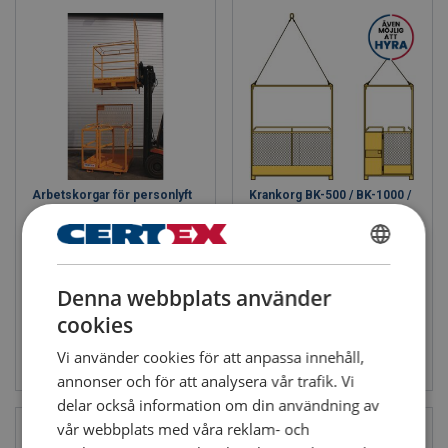
Arbetskorgar för personlyft
Krankorg BK-500 / BK-1000 /
BK-1000E
SWEDISH
Denna webbplats använder
ENGLISH TRANSLATION
cookies
Se produkt
Se produkt
Vi använder cookies för att anpassa innehåll,
annonser och för att analysera vår trafik. Vi
delar också information om din användning av
vår webbplats med våra reklam- och