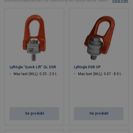
premiumsegmentet för hantering av tunga laster. Med över 50 års
Visa mer
erfarenhet utvecklar företaget patenterade lyftlösningar som
förenar hög säkerhet, prestanda och full spårbarhet. CODIPROs
produkter distribueras i fler än 70 länder och används världen över
inom branscher som verktygs- och formtillverkning, energi,
offshore, flyg- och rymdindustri, försvar och tung industri.
Lyftögla "Quick Lift" QL DSR
Lyftögla DSR UP
Max last (WLL): 0.25 - 2.5 ton
Max last (WLL): 0.07 - 8.5 ton
Se produkt
Se produkt