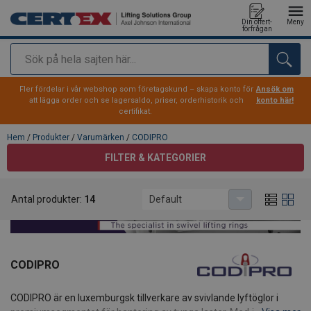
Din offert-
Meny
förfrågan
Sök
tillagd i varukorg
Fler fördelar i vår webshop som företagskund – skapa konto för
Ansök om
att lägga order och se lagersaldo, priser, orderhistorik och
konto här!
certifikat.
Hem
/
Produkter
/
Varumärken
/
CODIPRO
FILTER & KATEGORIER
Antal produkter:
14
Default
CODIPRO
CODIPRO är en luxemburgsk tillverkare av svivlande lyftöglor i