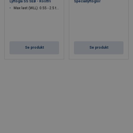
Lyftögla SS SEB - Rostfri
Speciallyftöglor
Max last (WLL): 0.55 - 2.5 ton
Se produkt
Se produkt