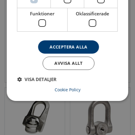
Funktioner
Oklassificerade
Lyftögla SS DSR - Rostfri
Lyftögla SS DSS - Rostfri
Max last (WLL): 0.1 - 3 ton
Max last (WLL): 2.70 - 6.0 ton
ACCEPTERA ALLA
AVVISA ALLT
Se produkt
Se produkt
VISA DETALJER
Cookie Policy