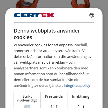
SWEDISH
Lyftögla MEGA DSS
Lyftögla SEB UP
Denna webbplats använder
ENGLISH TRANSLATION
Max last (WLL): 30 - 60 ton
Max last (WLL): 0.4 - 15 ton
cookies
Vi använder cookies för att anpassa innehåll,
annonser och för att analysera vår trafik. Vi
delar också information om din användning av
vår webbplats med våra reklam- och
Se produkt
Se produkt
analyspartners som kan kombinera den med
annan information som du har tillhandahållit
dem eller som de har samlat in från din
användning av deras tjänster.
Integritetspolicy
Strikt
Prestanda
Inriktning
nödvändigt