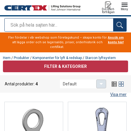
Din offert-
Meny
förfrågan
Sök
tillagd i varukorg
Fler fördelar i vår webshop som företagskund – skapa konto för
Ansök om
att lägga order och se lagersaldo, priser, orderhistorik och
konto här!
certifikat.
Hem
/
Produkter
/
Komponenter för lyft & redskap
/
Starcon lyftsystem
FILTER & KATEGORIER
Starcon lyftsystem
Antal produkter:
4
Default
Starcon lyftsystem för betongelement
Visa mer
Hos CERTEX hittar du ett urval lyftögleprodukter ur
Starcons lyftsystem.
Starcon ankarsystem är ett lyftsystem och används för
hantering av betongelement och rör. Sortimentet inkluderar
ankare, lyftöglor och formar, med säker