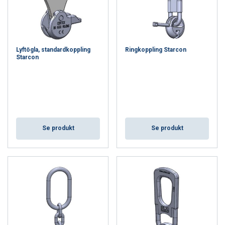
belastningskapacitet från 1 till 20 ton.
Systemet är noggrant testat, väl dokumenterat och uppfyller
höga krav på kvalitet och säkerhet. Det kan även användas
tillsammans med andra kompatibla system som uppfyller
Lyftögla, standardkoppling
Ringkoppling Starcon
samma krav på material, styrka och dimensioner.
Starcon
Produkterna genomgår omfattande kvalitetskontroll innan
leverans, och Starcon är certifierat enligt ISO 9001-2000
samt täcks av en global försäkring.
Handla Starcon lyftsystem hos
CERTEX
Se produkt
Se produkt
Handla i CERTEX webshop, skicka in en offert,
skapa ett
konto
eller logga in på vår webbshop för att se aktuella
priser, lagersaldo och lägga din order.
Kontakta oss
för mer information angående Starcons
lyftsystem!