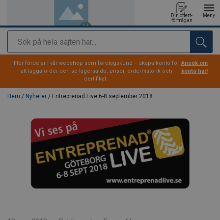
Din offert-
Meny
förfrågan
Sök
tillagd i varukorg
Fler fördelar i vår webshop som företagskund – skapa konto för
Ansök om
att lägga order och se lagersaldo, priser, orderhistorik och
konto här!
certifikat.
Hem
/
Nyheter
/ Entreprenad Live 6-8 september 2018