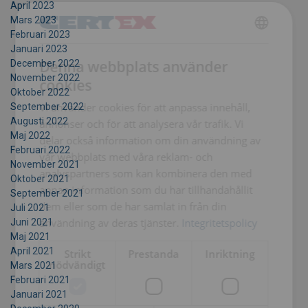
April 2023
Mars 2023
Februari 2023
SWEDISH
Januari 2023
Denna webbplats använder
December 2022
ENGLISH TRANSLATION
November 2022
cookies
Oktober 2022
Vi använder cookies för att anpassa innehåll,
September 2022
Augusti 2022
annonser och för att analysera vår trafik. Vi
Maj 2022
delar också information om din användning av
Februari 2022
vår webbplats med våra reklam- och
November 2021
analyspartners som kan kombinera den med
Oktober 2021
annan information som du har tillhandahållit
September 2021
dem eller som de har samlat in från din
Juli 2021
användning av deras tjänster.
Integritetspolicy
Juni 2021
Maj 2021
April 2021
Strikt
Prestanda
Inriktning
nödvändigt
Mars 2021
Februari 2021
Januari 2021