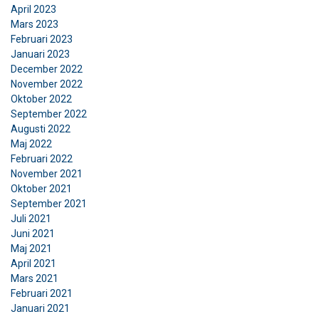
April 2023
Mars 2023
Februari 2023
SWEDISH
Januari 2023
Denna webbplats använder
December 2022
ENGLISH TRANSLATION
November 2022
cookies
Oktober 2022
Vi använder cookies för att anpassa innehåll,
September 2022
annonser och för att analysera vår trafik. Vi
Augusti 2022
Maj 2022
delar också information om din användning av
Februari 2022
vår webbplats med våra reklam- och
November 2021
analyspartners som kan kombinera den med
Oktober 2021
annan information som du har tillhandahållit
September 2021
dem eller som de har samlat in från din
Juli 2021
användning av deras tjänster.
Integritetspolicy
Juni 2021
Maj 2021
Strikt
Prestanda
Inriktning
April 2021
nödvändigt
Mars 2021
Februari 2021
Januari 2021