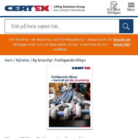
Din offert-
Meny
förfrågan
Sök
tillagd i varukorg
Fler fördelar i vår webshop som företagskund – skapa konto för
Ansök om
att lägga order och se lagersaldo, priser, orderhistorik och
konto här!
certifikat.
Hem
/
Nyheter
/ Ny broschyr: Fortlöpande tillsyn