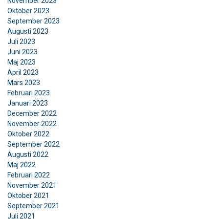
November 2023
Oktober 2023
September 2023
Augusti 2023
Juli 2023
Juni 2023
Maj 2023
SWEDISH
April 2023
Denna webbplats använder
ENGLISH TRANSLATION
Mars 2023
cookies
Februari 2023
Januari 2023
Vi använder cookies för att anpassa innehåll,
December 2022
annonser och för att analysera vår trafik. Vi
November 2022
delar också information om din användning av
Oktober 2022
September 2022
vår webbplats med våra reklam- och
Augusti 2022
analyspartners som kan kombinera den med
Maj 2022
annan information som du har tillhandahållit
Februari 2022
dem eller som de har samlat in från din
November 2021
användning av deras tjänster.
Integritetspolicy
Oktober 2021
September 2021
Strikt
Prestanda
Inriktning
Juli 2021