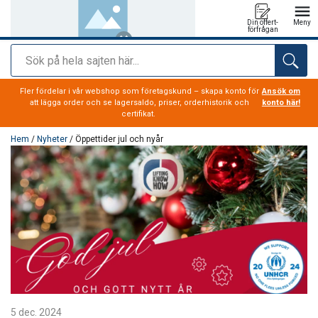
Din offert-
Meny
förfrågan
Sök
tillagd i varukorg
Fler fördelar i vår webshop som företagskund – skapa konto för
Ansök om
att lägga order och se lagersaldo, priser, orderhistorik och
konto här!
certifikat.
Hem
/
Nyheter
/ Öppettider jul och nyår
5 dec. 2024