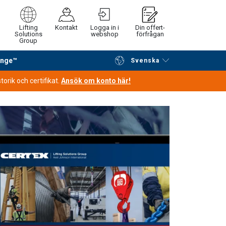
Lifting
Kontakt
Logga in i
Din offert-
Solutions
webshop
förfrågan
Group
ange™
Svenska
Fortsätt handla
Gå till kassan
orik och certifikat.
Ansök om konto här!