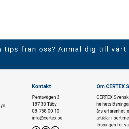
h tips från oss? Anmäl dig till vårt
Kontakt
Om CERTEX S
Pentavägen 3
CERTEX Svenska 
187 30 Täby
helhetslösningar
syn
08-758 00 10
års erfarenhet, 
info@certex.se
artiklar i sortim
lösningen för var