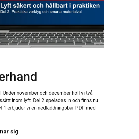
terhand
d. Under november och december höll vi två
sätt inom lyft. Del 2 spelades in och finns nu
i del 1 erbjuder vi en nedladdningsbar PDF med
nar sig