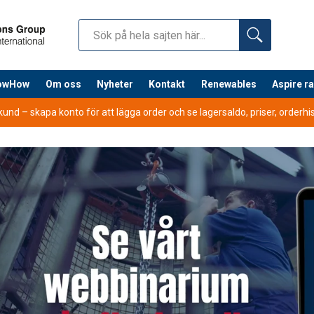
nowHow
Om oss
Nyheter
Kontakt
Renewables
Aspire r
nd – skapa konto för att lägga order och se lagersaldo, priser, orderhist