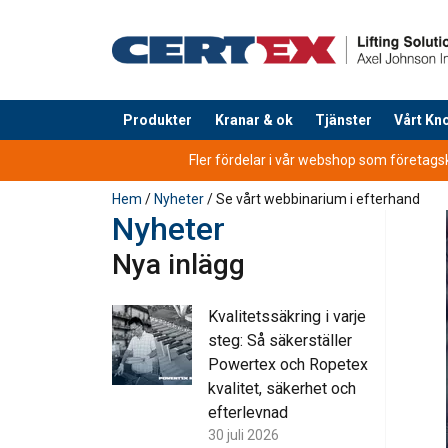
Produkter
Kranar & ok
Tjänster
Vårt K
tillagd i varukorg
Fler fördelar i vår webshop som företagsku
Hem
/
Nyheter
/ Se vårt webbinarium i efterhand
Nyheter
Nya inlägg
Kvalitetssäkring i varje
steg: Så säkerställer
Powertex och Ropetex
kvalitet, säkerhet och
efterlevnad
30 juli 2026