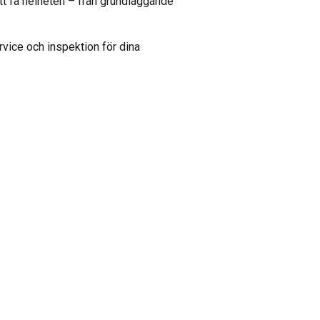
tt få helheten – från grundläggande
ervice och inspektion för dina
SWEDISH
ENGLISH TRANSLATION
. Vi delar också
ers som kan