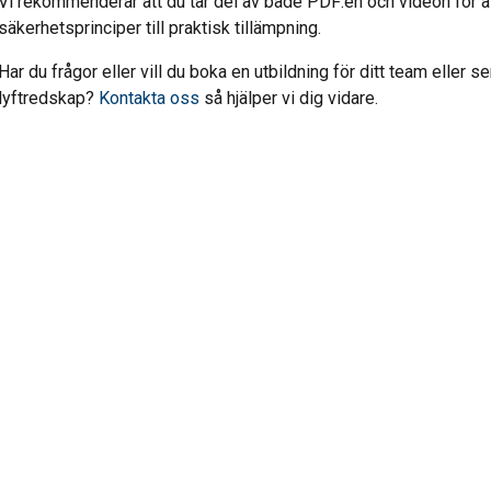
Vi rekommenderar att du tar del av både PDF:en och videon för a
säkerhetsprinciper till praktisk tillämpning.
Har du frågor eller vill du boka en utbildning för ditt team eller s
lyftredskap?
Kontakta oss
så hjälper vi dig vidare.
ats använder cookies
ör att anpassa innehåll, annonser och för att analysera vår trafik
användning av vår webbplats med våra reklam- och analyspartn