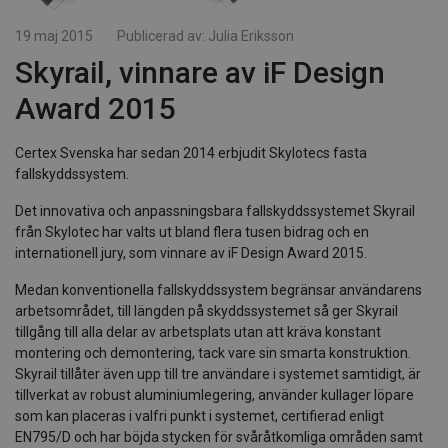
19 maj 2015
Publicerad av:
Julia Eriksson
Skyrail, vinnare av iF Design
Award 2015
Certex Svenska har sedan 2014 erbjudit Skylotecs fasta
fallskyddssystem.
Det innovativa och anpassningsbara fallskyddssystemet Skyrail
från Skylotec har valts ut bland flera tusen bidrag och en
internationell jury, som vinnare av iF Design Award 2015.
Medan konventionella fallskyddssystem begränsar användarens
arbetsområdet, till längden på skyddssystemet så ger Skyrail
tillgång till alla delar av arbetsplats utan att kräva konstant
montering och demontering, tack vare sin smarta konstruktion.
Skyrail tillåter även upp till tre användare i systemet samtidigt, är
tillverkat av robust aluminiumlegering, använder kullager löpare
som kan placeras i valfri punkt i systemet, certifierad enligt
EN795/D och har böjda stycken för svåråtkomliga områden samt