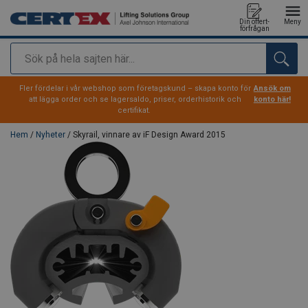
Din offert-
Meny
förfrågan
Sök
tillagd i varukorg
Fler fördelar i vår webshop som företagskund – skapa konto för
Ansök om
att lägga order och se lagersaldo, priser, orderhistorik och
konto här!
certifikat.
Hem
/
Nyheter
/ Skyrail, vinnare av iF Design Award 2015