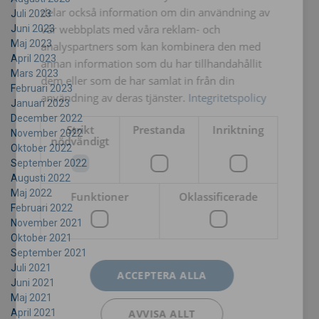
delar också information om din användning av
Juli 2023
vår webbplats med våra reklam- och
Juni 2023
Maj 2023
analyspartners som kan kombinera den med
April 2023
annan information som du har tillhandahållit
Mars 2023
dem eller som de har samlat in från din
Februari 2023
användning av deras tjänster.
Integritetspolicy
Januari 2023
December 2022
Strikt
Prestanda
Inriktning
November 2022
nödvändigt
Oktober 2022
September 2022
Augusti 2022
Maj 2022
Funktioner
Oklassificerade
Februari 2022
November 2021
Oktober 2021
September 2021
Juli 2021
ACCEPTERA ALLA
Juni 2021
Maj 2021
AVVISA ALLT
April 2021