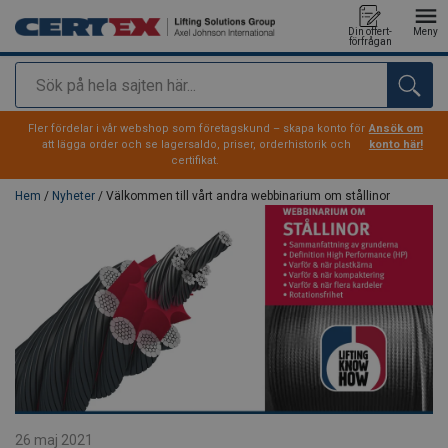
Din offert-
Meny
förfrågan
Sök
tillagd i varukorg
Fler fördelar i vår webshop som företagskund – skapa konto för
Ansök om
att lägga order och se lagersaldo, priser, orderhistorik och
konto här!
certifikat.
Hem
/
Nyheter
/ Välkommen till vårt andra webbinarium om stållinor
26 maj 2021