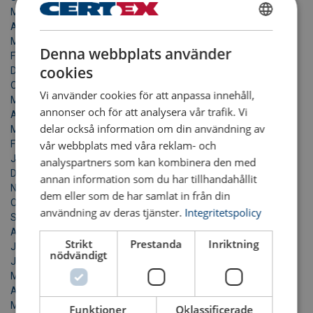
Maj 2025
April 2025
SWEDISH
Mars 2025
Denna webbplats använder
ENGLISH TRANSLATION
Februari 2025
cookies
December 2024
Oktober 2024
Vi använder cookies för att anpassa innehåll,
Maj 2024
annonser och för att analysera vår trafik. Vi
April 2024
delar också information om din användning av
Mars 2024
vår webbplats med våra reklam- och
Februari 2024
Januari 2024
analyspartners som kan kombinera den med
December 2023
annan information som du har tillhandahållit
November 2023
dem eller som de har samlat in från din
Oktober 2023
användning av deras tjänster.
Integritetspolicy
September 2023
Augusti 2023
Strikt
Prestanda
Inriktning
Juli 2023
nödvändigt
Juni 2023
Maj 2023
April 2023
Mars 2023
Funktioner
Oklassificerade