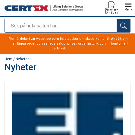
Din offert-
Meny
förfrågan
Sök
tillagd i varukorg
Fler fördelar i vår webshop som företagskund – skapa konto för
Ansök om
att lägga order och se lagersaldo, priser, orderhistorik och
konto här!
certifikat.
Hem
/
Nyheter
Nyheter