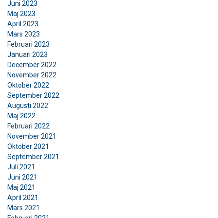
Juni 2023
Maj 2023
April 2023
Mars 2023
SWEDISH
Februari 2023
Denna webbplats använder
Januari 2023
ENGLISH TRANSLATION
December 2022
cookies
November 2022
Vi använder cookies för att anpassa innehåll,
Oktober 2022
September 2022
annonser och för att analysera vår trafik. Vi
Augusti 2022
delar också information om din användning av
Maj 2022
vår webbplats med våra reklam- och
Februari 2022
analyspartners som kan kombinera den med
November 2021
annan information som du har tillhandahållit
Oktober 2021
dem eller som de har samlat in från din
September 2021
användning av deras tjänster.
Integritetspolicy
Juli 2021
Juni 2021
Maj 2021
Strikt
Prestanda
Inriktning
nödvändigt
April 2021
Mars 2021
Februari 2021