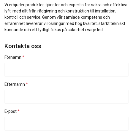
Vi använder cookies för att anpassa innehåll,
Vi erbjuder produkter, tjänster och expertis för säkra och effektiva
annonser och för att analysera vår trafik. Vi
lyft, med allt från rådgivning och konstruktion till installation,
delar också information om din användning av
kontroll och service. Genom vår samlade kompetens och
erfarenhet levererar vi lösningar med hög kvalitet, starkt tekniskt
vår webbplats med våra reklam- och
kunnande och ett tydligt fokus på säkerhet i varje led.
analyspartners som kan kombinera den med
annan information som du har tillhandahållit
Kontakta oss
dem eller som de har samlat in från din
användning av deras tjänster.
Integritetspolicy
Förnamn
Strikt
Prestanda
Inriktning
nödvändigt
Efternamn
Funktioner
Oklassificerade
E-post
ACCEPTERA ALLA