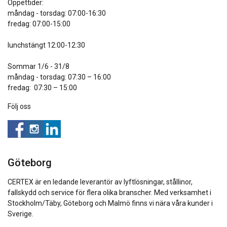
Öppettider:
måndag - torsdag: 07:00-16:30
fredag: 07:00-15:00
lunchstängt 12:00-12:30
Sommar 1/6 - 31/8
måndag - torsdag: 07:30 – 16:00
fredag: 07:30 – 15:00
Följ oss
Göteborg
CERTEX är en ledande leverantör av lyftlösningar, stållinor,
SWEDISH
fallskydd och service för flera olika branscher. Med verksamhet i
Denna webbplats använder
Stockholm/Täby, Göteborg och Malmö finns vi nära våra kunder i
ENGLISH TRANSLATION
cookies
Sverige.