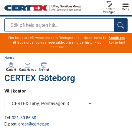
Din offert-
Meny
förfrågan
Sök
tillagd i varukorg
Fler fördelar i vår webshop som företagskund – skapa konto för
Ansök om
att lägga order och se lagersaldo, priser, orderhistorik och
konto här!
certifikat.
Hem
/
Kontakt
Kontakta oss
Skriv ut
CERTEX Göteborg
Välj kontor
Tel:
031-50 86 50
E-post:
order@certex.se