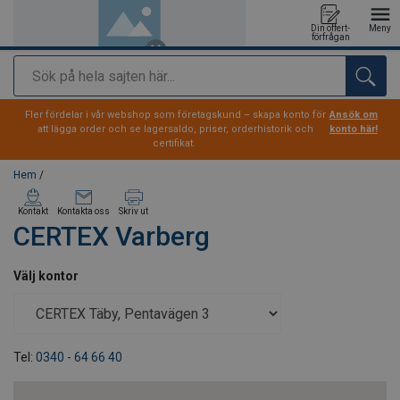
Din offert-
Meny
förfrågan
Sök
tillagd i varukorg
Fler fördelar i vår webshop som företagskund – skapa konto för
Ansök om
att lägga order och se lagersaldo, priser, orderhistorik och
konto här!
certifikat.
Hem
/
Kontakt
Kontakta oss
Skriv ut
CERTEX Varberg
Välj kontor
Tel:
0340 - 64 66 40