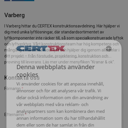
Varberg
I Varberg hittar du CERTEX konstruktionsavdelning. Här hjälper vi
dig med unika lyftlösningar, där standardsortimentet av
lyftkomponenter inte räcker till, så som specialkonstruerade lyftok
och lyftverktyg. Vårt konstruktionsteam har hög kompetens och
mångårig erfarenhet inom lyft och hjälper dig igenom alla delar i
ditt projekt – från förstudie, projektering, konstruktion och
SWEDISH
provning till leverans. Läs mer under menyfliken "Kranar & ok".
Denna webbplats använder
ENGLISH TRANSLATION
cookies
Kontakta oss
Vi använder cookies för att anpassa innehåll,
Förnamn
annonser och för att analysera vår trafik. Vi
delar också information om din användning av
vår webbplats med våra reklam- och
analyspartners som kan kombinera den med
Efternamn
annan information som du har tillhandahållit
dem eller som de har samlat in från din