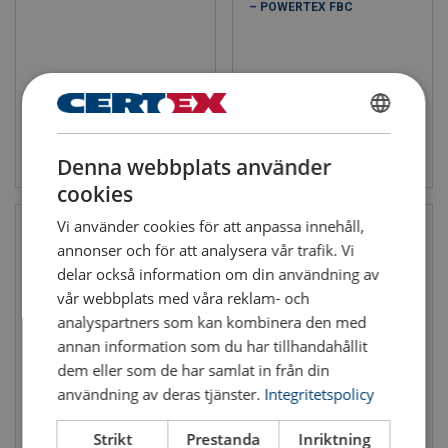
– POWERTEX FBC
SWEDISH
Se produkt
Se produkt
Denna webbplats använder
ENGLISH TRANSLATION
cookies
Vi använder cookies för att anpassa innehåll,
annonser och för att analysera vår trafik. Vi
delar också information om din användning av
vår webbplats med våra reklam- och
analyspartners som kan kombinera den med
annan information som du har tillhandahållit
dem eller som de har samlat in från din
användning av deras tjänster.
Integritetspolicy
Stållina Veropower 8
Stållina Veropro 8
Lindiameter: 12 - 48 mm
Lindiameter: 8 - 60 mm
Strikt
Prestanda
Inriktning
Antal kardeler: 8
Antal kardeler: 8