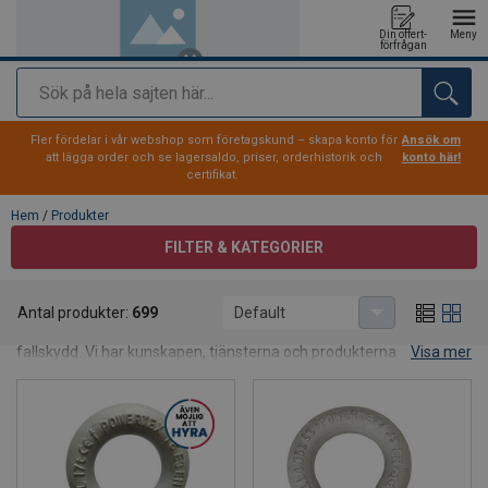
Din offert-
Meny
förfrågan
Sök
tillagd i varukorg
Fler fördelar i vår webshop som företagskund – skapa konto för
Ansök om
att lägga order och se lagersaldo, priser, orderhistorik och
konto här!
certifikat.
Hem
/
Produkter
FILTER & KATEGORIER
Produkter
Antal produkter:
699
Default
CERTEX erbjuder dig ett stort sortiment av produkter inom lyft och
fallskydd. Vi har kunskapen, tjänsterna och produkterna för att
Visa mer
göra varje lyft så enkelt, smidigt och säkert som möjligt.
Tillsammans med dig som kund tar vi fram den lösning som
passar vid varje specifikt tillfälle.
Handla direkt i vår webshop!