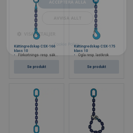
ACCEPTERA ALLA
AVVISA ALLT
VISA DETALJER
Cookie Policy
Kättingredskap CSX-166
Kättingredskap CSX-175
klass 10
klass 10
Förkortnings- resp. säkerhetskrok
Ögla resp. lastkrok
Se produkt
Se produkt