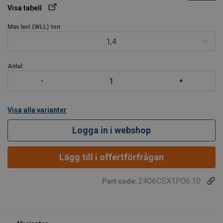
Visa tabell
Max last (WLL)
ton
1,4
Antal:
Visa alla varianter
Logga in i webshop
Lägg till i offertförfrågan
2406CSX1P06.10
Part code: