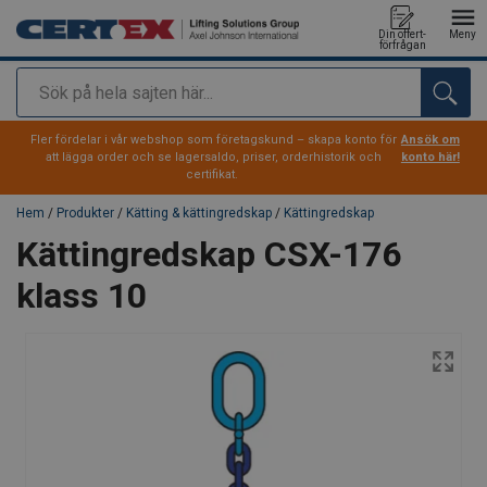
Din offert-
Meny
förfrågan
Sök
tillagd i varukorg
Fler fördelar i vår webshop som företagskund – skapa konto för
Ansök om
att lägga order och se lagersaldo, priser, orderhistorik och
konto här!
certifikat.
Hem
/
Produkter
/
Kätting & kättingredskap
/
Kättingredskap
Kättingredskap CSX-176
klass 10