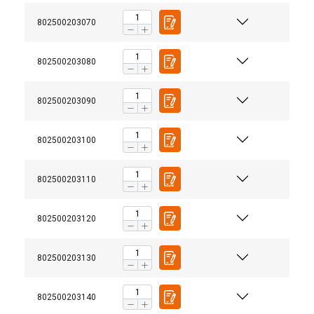
802500203070
802500203080
ACCEPTERA ALLA
802500203090
AVVISA ALLT
Material:
802500203100
VISA DETALJER
Cookie Policy
802500203110
802500203120
802500203130
802500203140