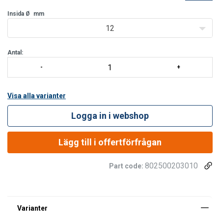
Insida Ø
mm
12
Antal:
Visa alla varianter
Logga in i webshop
Lägg till i offertförfrågan
802500203010
Part code: