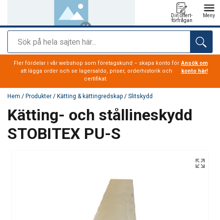
Din offert-
Meny
förfrågan
Sök
tillagd i varukorg
Fler fördelar i vår webshop som företagskund – skapa konto för
Ansök om
att lägga order och se lagersaldo, priser, orderhistorik och
konto här!
certifikat.
Hem
/
Produkter
/
Kätting & kättingredskap
/
Slitskydd
Kätting- och stållineskydd
STOBITEX PU-S