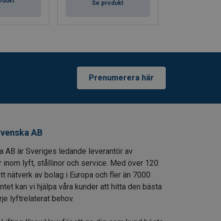
odukt
Se produkt
Se pro
Prenumerera här
venska AB
AB är Sveriges ledande leverantör av
 inom lyft, stållinor och service. Med över 120
ett nätverk av bolag i Europa och fler än 7000
entet kan vi hjälpa våra kunder att hitta den bästa
je lyftrelaterat behov.