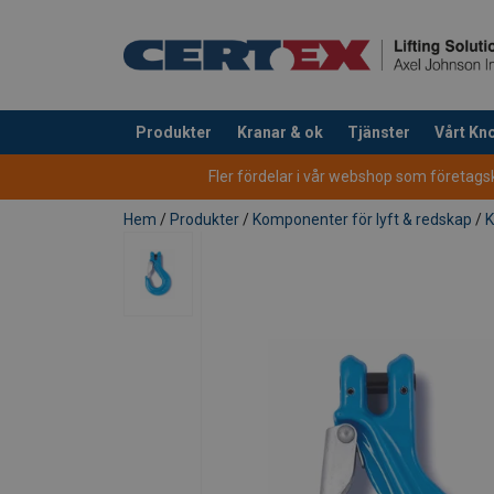
Produkter
Kranar & ok
Tjänster
Vårt K
tillagd i varukorg
Fler fördelar i vår webshop som företagsku
Hem
/
Produkter
/
Komponenter för lyft & redskap
/
K