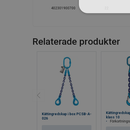
402301900700
22
Relaterade produkter
Kättingredska
Kättingredskap i box PCSB-A-
klass 10
026
Förkortnings