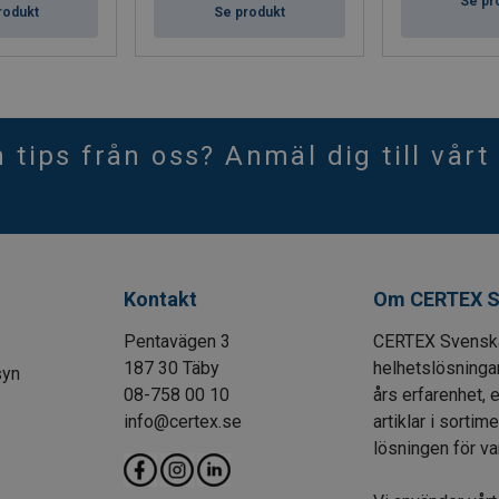
Se pr
rodukt
Se produkt
h tips från oss? Anmäl dig till vårt
Kontakt
Om CERTEX S
Pentavägen 3
CERTEX Svenska 
187 30 Täby
helhetslösningar
syn
08-758 00 10
års erfarenhet, 
info@certex.se
artiklar i sortim
lösningen för var