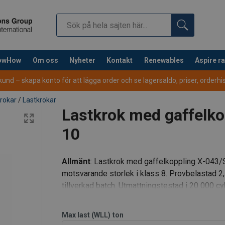
nowHow
Om oss
Nyheter
Kontakt
Renewables
Aspire r
nd – skapa konto för att lägga order och se lagersaldo, priser, orderhist
rokar
/
Lastkrokar
Lastkrok med gaffelko
10
Allmänt
: Lastkrok med gaffelkoppling X-043/
motsvarande storlek i klass 8. Provbelastad 2,
tillverkad batch. Utmattningstestad i 20 000 cy
sprickindikerade.
Max last (WLL)
ton