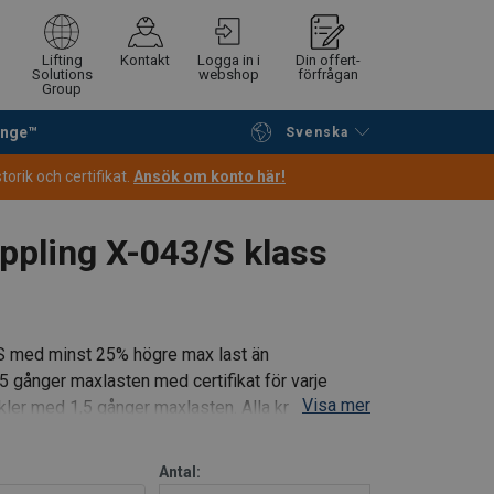
Lifting
Kontakt
Logga in i
Din offert-
Solutions
webshop
förfrågan
Group
ange™
Svenska
Fortsätt handla
Gå till kassan
orik och certifikat.
Ansök om konto här!
ppling X-043/S klass
S med minst 25% högre max last än
5 gånger maxlasten med certifikat för varje
Visa mer
kler med 1,5 gånger maxlasten. Alla krokar är
Antal: